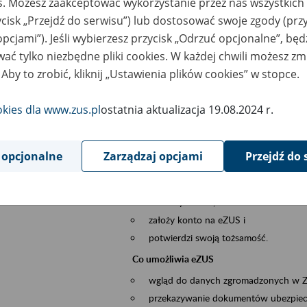
es. Możesz zaakceptować wykorzystanie przez nas wszystkich 
dzaj wydarzenia
Szkolenia
ycisk „Przejdź do serwisu”) lub dostosować swoje zgody (przy
opcjami”). Jeśli wybierzesz przycisk „Odrzuć opcjonalne”, bę
sential area
obsługa klientów
ać tylko niezbędne pliki cookies. W każdej chwili możesz zm
 Aby to zrobić, kliknij „Ustawienia plików cookies” w stopce.
ent description
Platforma Usług Elektronicznych ZUS eZ
okies dla www.zus.pl
ostatnia aktualizacja 19.08.2024 r.
to narzędzie, które ułatwia dostęp do u
Jednym z jego najważniejszych elementów 
większość spraw przez Internet.
 opcjonalne
Zarządzaj opcjami
Przejdź do 
Kto może skorzystać z eZUS
Każdy klient, który:
ukończył 18 lat,
założy konto na eZUS i
potwierdzi swoją tożsamość.
Co umożliwia eZUS
wgląd do danych zgromadzonych w 
przekazywanie dokumentów ubezpiec