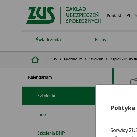
Kontakt
Świadczenia
Firmy
O ZUS
Kalendarium
Szkolenia
Zaproś ZUS do sie
Kalendarium
Szkolenia
Polityka
Z
Inne
s
Serwisy ZUS
Szkolenia BHP