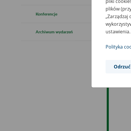
pliki cooki
Ro
plików (prz
Konferencje
„Zarządzaj 
Es
wykorzystyw
ustawienia.
Archiwum wydarzeń
Ev
Polityka co
Odrzuć