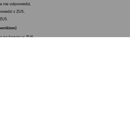
a nie odpowiedzi,
wiedzi z ZUS,
 ZUS.
cownikiem)
e na koncie w ZUS,
onta ubezpieczonego,
ych zwolnieniach lekarskich - e-ZLA
iębiorcą)
, za pomocą której m.in. zgłosisz pracownika do
 dokumenty rozliczeniowe z wykorzystaniem danych z bazy
wiadczenia o niezaleganiu i odebrać go na PUE/eZUS,
swoich pracowników - e-ZLA
11A, czyli informacji o dochodach uzyskanych od ZUS lub
o obliczenia podatku przez ZUS,