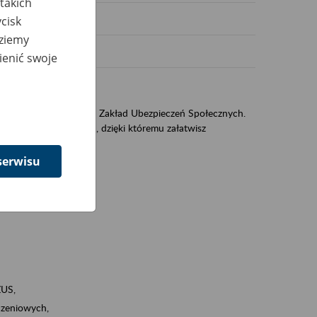
takich
cisk
dziemy
ienić swoje
US
sług świadczonych przez Zakład Ubezpieczeń Społecznych.
jest portal PUE/eZUS, dzięki któremu załatwisz
serwisu
ZUS,
zeniowych,