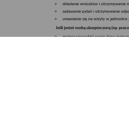
składanie wniosków i otrzymywanie n
zadawanie pytań i otrzymywanie odpo
umawianie się na wizyty w jednostce
Jeśli jesteś osobą ubezpieczoną (np. pra
możesz sprawdzić swoje dane zapisan
masz dostęp do informacji o stanie k
masz dostę do informacji o wystawion
Jeśli jesteś płatnikiem składek (np. przeds
możesz skorzystać z aplikacji ePłatnik
ubezpieczeń, wypełnisz i przekażesz
ZUS,
możesz złożyć wniosek o wydanie zaś
masz dostęp do zwolnień lekarskich 
Jeśli jesteś świadczeniobiorcą
masz dostęp m.in. do formularza PIT 
do formularza PIT 40A, czyli roczneg
możesz zarezerwować wizytę,