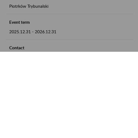
Piotrków Trybunalski
Event term
2025.12.31
-
2026.12.31
Contact
zgłoszenia przyjmujemy w godz. 8:00-15:00, pod numerem
telefonu 044 647 90 02
Zobacz także
Zaproś ZUS do siebie: Aktywni 50+