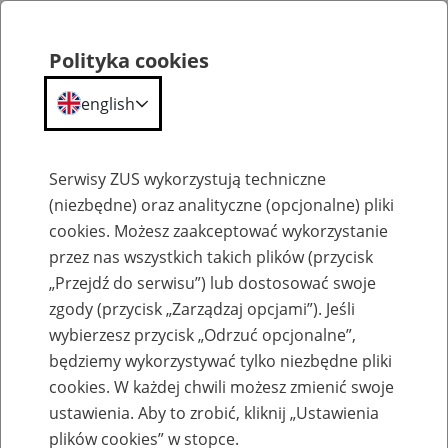
Polityka cookies
english
Menu
Search
Serwisy ZUS wykorzystują techniczne
(niezbędne) oraz analityczne (opcjonalne) pliki
cookies. Możesz zaakceptować wykorzystanie
Szkolenia
przez nas wszystkich takich plików (przycisk
„Przejdź do serwisu”) lub dostosować swoje
zgody (przycisk „Zarządzaj opcjami”). Jeśli
wybierzesz przycisk „Odrzuć opcjonalne”,
będziemy wykorzystywać tylko niezbędne pliki
cookies. W każdej chwili możesz zmienić swoje
Zaproś ZUS do siebie - zakładanie profili
ustawienia. Aby to zrobić, kliknij „Ustawienia
eZUS w siedzibie Twojej firmy
plików cookies” w stopce.