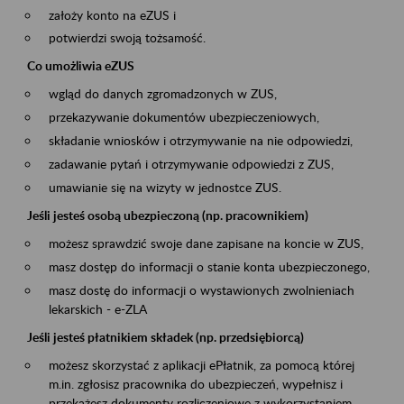
założy konto na eZUS i
potwierdzi swoją tożsamość.
Co umożliwia eZUS
wgląd do danych zgromadzonych w ZUS,
przekazywanie dokumentów ubezpieczeniowych,
składanie wniosków i otrzymywanie na nie odpowiedzi,
zadawanie pytań i otrzymywanie odpowiedzi z ZUS,
umawianie się na wizyty w jednostce ZUS.
Jeśli jesteś osobą ubezpieczoną (np. pracownikiem)
możesz sprawdzić swoje dane zapisane na koncie w ZUS,
masz dostęp do informacji o stanie konta ubezpieczonego,
masz dostę do informacji o wystawionych zwolnieniach
lekarskich - e-ZLA
Jeśli jesteś płatnikiem składek (np. przedsiębiorcą)
możesz skorzystać z aplikacji ePłatnik, za pomocą której
m.in. zgłosisz pracownika do ubezpieczeń, wypełnisz i
przekażesz dokumenty rozliczeniowe z wykorzystaniem