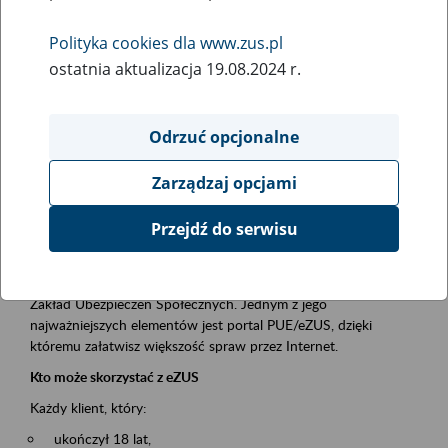
Polityka cookies dla www.zus.pl
Rodzaj wydarzenia
ostatnia aktualizacja 19.08.2024 r.
Szkolenia
Essential area
Odrzuć opcjonalne
obsługa klientów
Zarządzaj opcjami
Event description
Przejdź do serwisu
Platforma Usług Elektronicznych ZUS eZUS
to narzędzie, które ułatwia dostęp do usług świadczonych przez
Zakład Ubezpieczeń Społecznych. Jednym z jego
najważniejszych elementów jest portal PUE/eZUS, dzięki
któremu załatwisz większość spraw przez Internet.
Kto może skorzystać z eZUS
Każdy klient, który:
ukończył 18 lat,