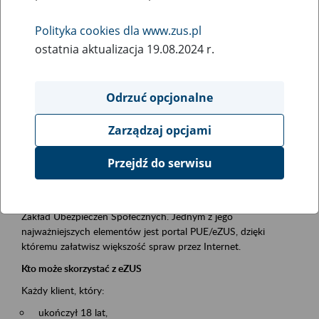
Polityka cookies dla www.zus.pl
Rodzaj wydarzenia
ostatnia aktualizacja 19.08.2024 r.
Szkolenia
Essential area
Odrzuć opcjonalne
obsługa klientów
Zarządzaj opcjami
Event description
Przejdź do serwisu
Platforma Usług Elektronicznych ZUS eZUS
to narzędzie, które ułatwia dostęp do usług świadczonych przez
Zakład Ubezpieczeń Społecznych. Jednym z jego
najważniejszych elementów jest portal PUE/eZUS, dzięki
któremu załatwisz większość spraw przez Internet.
Kto może skorzystać z eZUS
Każdy klient, który:
ukończył 18 lat,