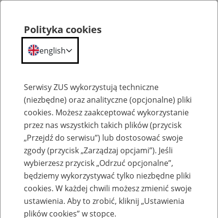
Polityka cookies
english
Menu
Search
Serwisy ZUS wykorzystują techniczne
(niezbędne) oraz analityczne (opcjonalne) pliki
cookies. Możesz zaakceptować wykorzystanie
Szkolenia
przez nas wszystkich takich plików (przycisk
„Przejdź do serwisu”) lub dostosować swoje
zgody (przycisk „Zarządzaj opcjami”). Jeśli
wybierzesz przycisk „Odrzuć opcjonalne”,
będziemy wykorzystywać tylko niezbędne pliki
cookies. W każdej chwili możesz zmienić swoje
Zaproś ZUS do siebie - zakładanie profili
ustawienia. Aby to zrobić, kliknij „Ustawienia
eZUS w siedzibie Twojej firmy
plików cookies” w stopce.