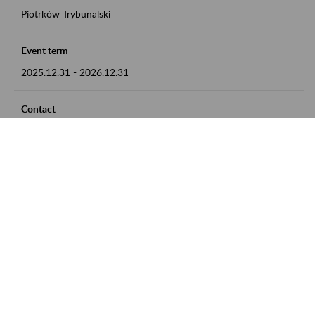
Piotrków Trybunalski
Event term
2025.12.31
-
2026.12.31
Contact
zgłoszenia przyjmujemy w godz. 8:00-15:00, pod numerem
telefonu 044 647 90 02
Zobacz także
Zaproś ZUS do siebie: Aktywni 50+