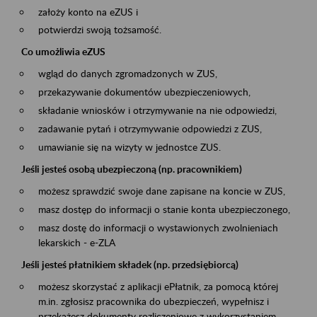
założy konto na eZUS i
potwierdzi swoją tożsamość.
Co umożliwia eZUS
wgląd do danych zgromadzonych w ZUS,
przekazywanie dokumentów ubezpieczeniowych,
składanie wniosków i otrzymywanie na nie odpowiedzi,
zadawanie pytań i otrzymywanie odpowiedzi z ZUS,
umawianie się na wizyty w jednostce ZUS.
Jeśli jesteś osobą ubezpieczoną (np. pracownikiem)
możesz sprawdzić swoje dane zapisane na koncie w ZUS,
masz dostęp do informacji o stanie konta ubezpieczonego,
masz dostę do informacji o wystawionych zwolnieniach
lekarskich - e-ZLA
Jeśli jesteś płatnikiem składek (np. przedsiębiorcą)
możesz skorzystać z aplikacji ePłatnik, za pomocą której
m.in. zgłosisz pracownika do ubezpieczeń, wypełnisz i
przekażesz dokumenty rozliczeniowe z wykorzystaniem