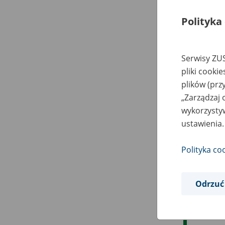
Polityka
Serwisy ZUS
pliki cooki
plików (prz
„Zarządzaj 
wykorzystyw
ustawienia.
Polityka co
Odrzuć