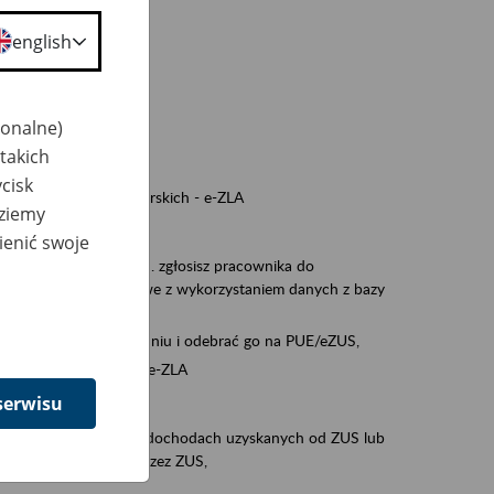
a nie odpowiedzi,
english
wiedzi z ZUS,
 ZUS.
cownikiem)
jonalne)
e na koncie w ZUS,
takich
onta ubezpieczonego,
cisk
ych zwolnieniach lekarskich - e-ZLA
dziemy
iębiorcą)
ienić swoje
, za pomocą której m.in. zgłosisz pracownika do
 dokumenty rozliczeniowe z wykorzystaniem danych z bazy
wiadczenia o niezaleganiu i odebrać go na PUE/eZUS,
swoich pracowników - e-ZLA
serwisu
11A, czyli informacji o dochodach uzyskanych od ZUS lub
o obliczenia podatku przez ZUS,