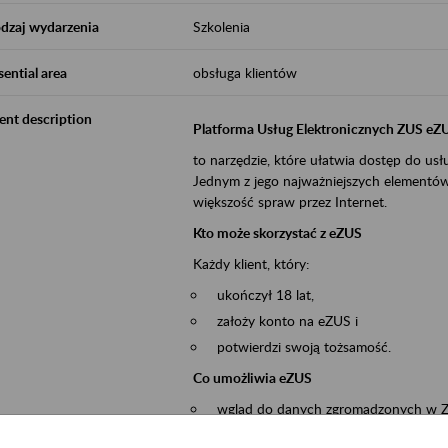
dzaj wydarzenia
Szkolenia
sential area
obsługa klientów
ent description
Platforma Usług Elektronicznych ZUS eZ
to narzędzie, które ułatwia dostęp do u
Jednym z jego najważniejszych elementów 
większość spraw przez Internet.
Kto może skorzystać z eZUS
Każdy klient, który:
ukończył 18 lat,
założy konto na eZUS i
potwierdzi swoją tożsamość.
Co umożliwia eZUS
wgląd do danych zgromadzonych w 
przekazywanie dokumentów ubezpiec