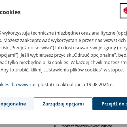
składanie wniosków i otrzymywanie n
 cookies
zadawanie pytań i otrzymywanie odpo
umawianie się na wizyty w jednostce
Jeśli jesteś osobą ubezpieczoną (np. pra
 wykorzystują techniczne (niezbędne) oraz analityczne (opc
możesz sprawdzić swoje dane zapisan
es. Możesz zaakceptować wykorzystanie przez nas wszystkich 
masz dostęp do informacji o stanie k
ycisk „Przejdź do serwisu”) lub dostosować swoje zgody (przy
masz dostę do informacji o wystawion
opcjami”). Jeśli wybierzesz przycisk „Odrzuć opcjonalne”, bę
Jeśli jesteś płatnikiem składek (np. przeds
ać tylko niezbędne pliki cookies. W każdej chwili możesz zm
możesz skorzystać z aplikacji ePłatnik
 Aby to zrobić, kliknij „Ustawienia plików cookies” w stopce.
ubezpieczeń, wypełnisz i przekażesz
ZUS,
okies dla www.zus.pl
ostatnia aktualizacja 19.08.2024 r.
możesz złożyć wniosek o wydanie zaś
masz dostęp do zwolnień lekarskich 
 opcjonalne
Zarządzaj opcjami
Przejdź do 
Jeśli jesteś świadczeniobiorcą
masz dostęp m.in. do formularza PIT 
do formularza PIT 40A, czyli roczneg
możesz zarezerwować wizytę,