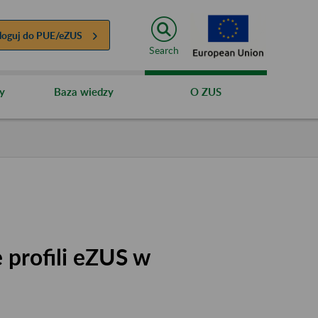
loguj do
PUE/eZUS
Search
y
Baza wiedzy
O ZUS
 profili eZUS w