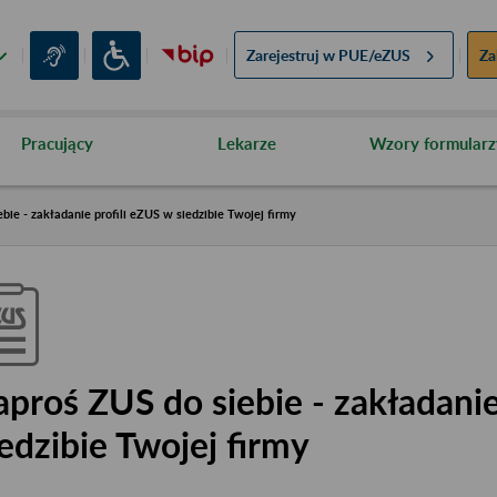
Zarejestruj w
PUE/eZUS
Za
Pracujący
Lekarze
Wzory formularz
bie - zakładanie profili eZUS w siedzibie Twojej firmy
aproś ZUS do siebie - zakładanie
iedzibie Twojej firmy