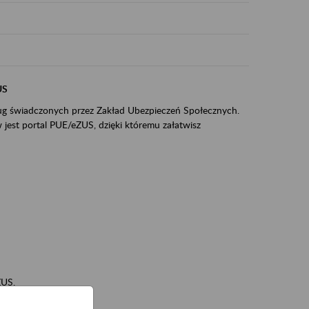
US
sług świadczonych przez Zakład Ubezpieczeń Społecznych.
jest portal PUE/eZUS, dzięki któremu załatwisz
ZUS,
zeniowych,