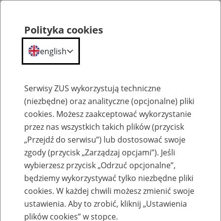
Polityka cookies
english
Menu
Search
Serwisy ZUS wykorzystują techniczne
(niezbędne) oraz analityczne (opcjonalne) pliki
cookies. Możesz zaakceptować wykorzystanie
Szkolenia
przez nas wszystkich takich plików (przycisk
„Przejdź do serwisu”) lub dostosować swoje
zgody (przycisk „Zarządzaj opcjami”). Jeśli
wybierzesz przycisk „Odrzuć opcjonalne”,
będziemy wykorzystywać tylko niezbędne pliki
cookies. W każdej chwili możesz zmienić swoje
Zaproś ZUS do siebie - zakładanie profili
ustawienia. Aby to zrobić, kliknij „Ustawienia
eZUS w siedzibie Twojej firmy
plików cookies” w stopce.