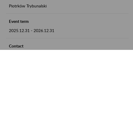
Piotrków Trybunalski
Event term
2025.12.31
-
2026.12.31
Contact
zgłoszenia przyjmujemy w godz. 8:00-15:00, pod numerem
telefonu 044 647 90 02
Zobacz także
Zaproś ZUS do siebie: Aktywni 50+