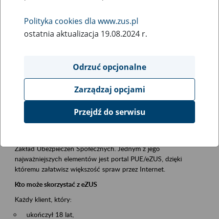
Polityka cookies dla www.zus.pl
Rodzaj wydarzenia
ostatnia aktualizacja 19.08.2024 r.
Szkolenia
Essential area
Odrzuć opcjonalne
obsługa klientów
Zarządzaj opcjami
Event description
Przejdź do serwisu
Platforma Usług Elektronicznych ZUS eZUS
to narzędzie, które ułatwia dostęp do usług świadczonych przez
Zakład Ubezpieczeń Społecznych. Jednym z jego
najważniejszych elementów jest portal PUE/eZUS, dzięki
któremu załatwisz większość spraw przez Internet.
Kto może skorzystać z eZUS
Każdy klient, który:
ukończył 18 lat,