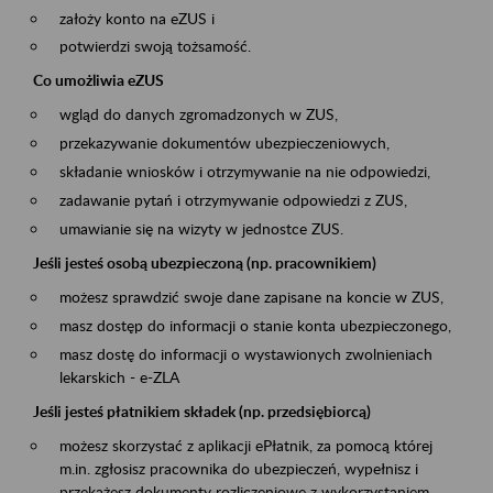
założy konto na eZUS i
potwierdzi swoją tożsamość.
Co umożliwia eZUS
wgląd do danych zgromadzonych w ZUS,
przekazywanie dokumentów ubezpieczeniowych,
składanie wniosków i otrzymywanie na nie odpowiedzi,
zadawanie pytań i otrzymywanie odpowiedzi z ZUS,
umawianie się na wizyty w jednostce ZUS.
Jeśli jesteś osobą ubezpieczoną (np. pracownikiem)
możesz sprawdzić swoje dane zapisane na koncie w ZUS,
masz dostęp do informacji o stanie konta ubezpieczonego,
masz dostę do informacji o wystawionych zwolnieniach
lekarskich - e-ZLA
Jeśli jesteś płatnikiem składek (np. przedsiębiorcą)
możesz skorzystać z aplikacji ePłatnik, za pomocą której
m.in. zgłosisz pracownika do ubezpieczeń, wypełnisz i
przekażesz dokumenty rozliczeniowe z wykorzystaniem