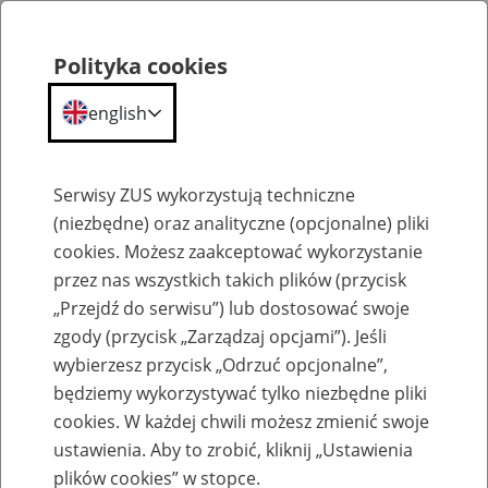
Polityka cookies
english
Menu
Search
Serwisy ZUS wykorzystują techniczne
(niezbędne) oraz analityczne (opcjonalne) pliki
cookies. Możesz zaakceptować wykorzystanie
Szkolenia
przez nas wszystkich takich plików (przycisk
„Przejdź do serwisu”) lub dostosować swoje
zgody (przycisk „Zarządzaj opcjami”). Jeśli
wybierzesz przycisk „Odrzuć opcjonalne”,
będziemy wykorzystywać tylko niezbędne pliki
cookies. W każdej chwili możesz zmienić swoje
Zaproś ZUS do siebie - zakładanie profili
ustawienia. Aby to zrobić, kliknij „Ustawienia
eZUS w siedzibie Twojej firmy
plików cookies” w stopce.