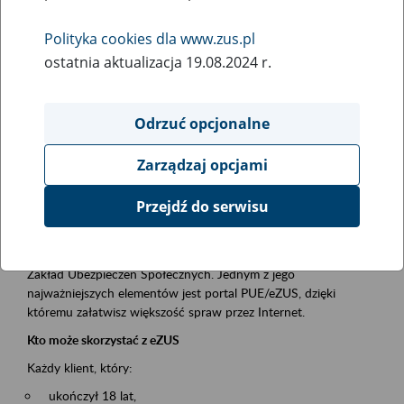
Polityka cookies dla www.zus.pl
Rodzaj wydarzenia
ostatnia aktualizacja 19.08.2024 r.
Szkolenia
Essential area
Odrzuć opcjonalne
obsługa klientów
Zarządzaj opcjami
Event description
Przejdź do serwisu
Platforma Usług Elektronicznych ZUS eZUS
to narzędzie, które ułatwia dostęp do usług świadczonych przez
Zakład Ubezpieczeń Społecznych. Jednym z jego
najważniejszych elementów jest portal PUE/eZUS, dzięki
któremu załatwisz większość spraw przez Internet.
Kto może skorzystać z eZUS
Każdy klient, który:
ukończył 18 lat,