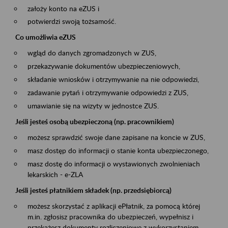
założy konto na eZUS i
potwierdzi swoją tożsamość.
Co umożliwia eZUS
wgląd do danych zgromadzonych w ZUS,
przekazywanie dokumentów ubezpieczeniowych,
składanie wniosków i otrzymywanie na nie odpowiedzi,
zadawanie pytań i otrzymywanie odpowiedzi z ZUS,
umawianie się na wizyty w jednostce ZUS.
Jeśli jesteś osobą ubezpieczoną (np. pracownikiem)
możesz sprawdzić swoje dane zapisane na koncie w ZUS,
masz dostęp do informacji o stanie konta ubezpieczonego,
masz dostę do informacji o wystawionych zwolnieniach
lekarskich - e-ZLA
Jeśli jesteś płatnikiem składek (np. przedsiębiorcą)
możesz skorzystać z aplikacji ePłatnik, za pomocą której
m.in. zgłosisz pracownika do ubezpieczeń, wypełnisz i
przekażesz dokumenty rozliczeniowe z wykorzystaniem