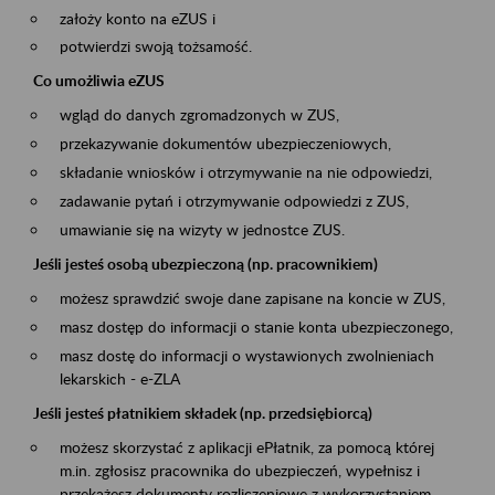
założy konto na eZUS i
potwierdzi swoją tożsamość.
Co umożliwia eZUS
wgląd do danych zgromadzonych w ZUS,
przekazywanie dokumentów ubezpieczeniowych,
składanie wniosków i otrzymywanie na nie odpowiedzi,
zadawanie pytań i otrzymywanie odpowiedzi z ZUS,
umawianie się na wizyty w jednostce ZUS.
Jeśli jesteś osobą ubezpieczoną (np. pracownikiem)
możesz sprawdzić swoje dane zapisane na koncie w ZUS,
masz dostęp do informacji o stanie konta ubezpieczonego,
masz dostę do informacji o wystawionych zwolnieniach
lekarskich - e-ZLA
Jeśli jesteś płatnikiem składek (np. przedsiębiorcą)
możesz skorzystać z aplikacji ePłatnik, za pomocą której
m.in. zgłosisz pracownika do ubezpieczeń, wypełnisz i
przekażesz dokumenty rozliczeniowe z wykorzystaniem