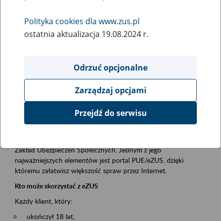
Polityka cookies dla www.zus.pl
Rodzaj wydarzenia
ostatnia aktualizacja 19.08.2024 r.
Szkolenia
Essential area
Odrzuć opcjonalne
obsługa klientów
Zarządzaj opcjami
Event description
Przejdź do serwisu
Platforma Usług Elektronicznych ZUS eZUS
to narzędzie, które ułatwia dostęp do usług świadczonych przez
Zakład Ubezpieczeń Społecznych. Jednym z jego
najważniejszych elementów jest portal PUE/eZUS, dzięki
któremu załatwisz większość spraw przez Internet.
Kto może skorzystać z eZUS
Każdy klient, który:
ukończył 18 lat,