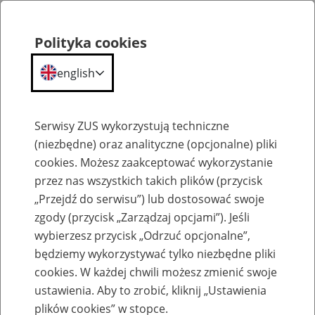
Polityka cookies
english
Menu
Search
Serwisy ZUS wykorzystują techniczne
(niezbędne) oraz analityczne (opcjonalne) pliki
cookies. Możesz zaakceptować wykorzystanie
Szkolenia
przez nas wszystkich takich plików (przycisk
„Przejdź do serwisu”) lub dostosować swoje
zgody (przycisk „Zarządzaj opcjami”). Jeśli
wybierzesz przycisk „Odrzuć opcjonalne”,
będziemy wykorzystywać tylko niezbędne pliki
cookies. W każdej chwili możesz zmienić swoje
Zaproś ZUS do siebie - zakładanie profili
ustawienia. Aby to zrobić, kliknij „Ustawienia
eZUS w siedzibie Twojej firmy
plików cookies” w stopce.