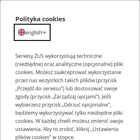
Polityka cookies
english
Menu
Search
Serwisy ZUS wykorzystują techniczne
(niezbędne) oraz analityczne (opcjonalne) pliki
cookies. Możesz zaakceptować wykorzystanie
Szkolenia
przez nas wszystkich takich plików (przycisk
„Przejdź do serwisu”) lub dostosować swoje
zgody (przycisk „Zarządzaj opcjami”). Jeśli
wybierzesz przycisk „Odrzuć opcjonalne”,
będziemy wykorzystywać tylko niezbędne pliki
cookies. W każdej chwili możesz zmienić swoje
Zaproś ZUS do siebie - zakładanie profili
ustawienia. Aby to zrobić, kliknij „Ustawienia
eZUS w siedzibie Twojej firmy
plików cookies” w stopce.