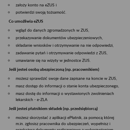
założy konto na eZUS i
potwierdzi swoją tożsamość.
Co umożliwia eZUS
wgląd do danych zgromadzonych w ZUS,
przekazywanie dokumentów ubezpieczeniowych,
składanie wniosków i otrzymywanie na nie odpowiedzi,
zadawanie pytań i otrzymywanie odpowiedzi z ZUS,
umawianie się na wizyty w jednostce ZUS.
Jeśli jesteś osobą ubezpieczoną (np. pracownikiem)
możesz sprawdzić swoje dane zapisane na koncie w ZUS,
masz dostęp do informacji o stanie konta ubezpieczonego,
masz dostę do informacji o wystawionych zwolnieniach
lekarskich - e-ZLA
Jeśli jesteś płatnikiem składek (np. przedsiębiorcą)
możesz skorzystać z aplikacji ePłatnik, za pomocą której
m.in. zgłosisz pracownika do ubezpieczeń, wypełnisz i
przekażesz dokumenty rozliczeniowe z wykorzystaniem