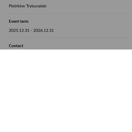
Piotrków Trybunalski
Event term
2025.12.31
-
2026.12.31
Contact
zgłoszenia przyjmujemy w godz. 8:00-15:00, pod numerem
telefonu 044 647 90 02
Zobacz także
Zaproś ZUS do siebie: Aktywni 50+