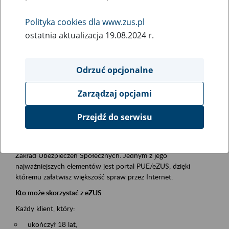
Polityka cookies dla www.zus.pl
Rodzaj wydarzenia
ostatnia aktualizacja 19.08.2024 r.
Szkolenia
Essential area
Odrzuć opcjonalne
obsługa klientów
Zarządzaj opcjami
Event description
Przejdź do serwisu
Platforma Usług Elektronicznych ZUS eZUS
to narzędzie, które ułatwia dostęp do usług świadczonych przez
Zakład Ubezpieczeń Społecznych. Jednym z jego
najważniejszych elementów jest portal PUE/eZUS, dzięki
któremu załatwisz większość spraw przez Internet.
Kto może skorzystać z eZUS
Każdy klient, który:
ukończył 18 lat,