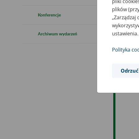
pliki cooki
Ro
plików (prz
Konferencje
„Zarządzaj 
Es
wykorzystyw
ustawienia.
Archiwum wydarzeń
Ev
Polityka co
Odrzuć