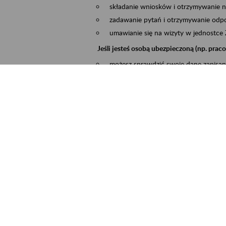
składanie wniosków i otrzymywanie n
zadawanie pytań i otrzymywanie odpo
umawianie się na wizyty w jednostce
Jeśli jesteś osobą ubezpieczoną (np. pra
możesz sprawdzić swoje dane zapisan
masz dostęp do informacji o stanie k
masz dostę do informacji o wystawion
Jeśli jesteś płatnikiem składek (np. przeds
możesz skorzystać z aplikacji ePłatnik
ubezpieczeń, wypełnisz i przekażesz
ZUS,
możesz złożyć wniosek o wydanie zaś
masz dostęp do zwolnień lekarskich 
Jeśli jesteś świadczeniobiorcą
masz dostęp m.in. do formularza PIT 
do formularza PIT 40A, czyli roczneg
możesz zarezerwować wizytę,