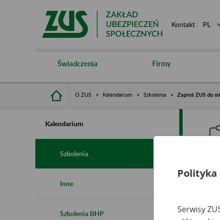
Kontakt
Świadczenia
Firmy
O ZUS
Kalendarium
Szkolenia
Zaproś ZUS do sie
Kalendarium
Szkolenia
Polityka
Z
Inne
s
Serwisy ZUS
Szkolenia BHP