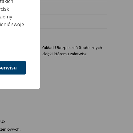
takich
cisk
dziemy
ienić swoje
US
sług świadczonych przez Zakład Ubezpieczeń Społecznych.
jest portal PUE/eZUS, dzięki któremu załatwisz
serwisu
ZUS,
zeniowych,