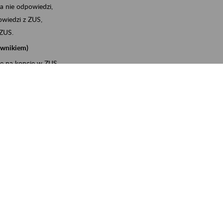
a nie odpowiedzi,
wiedzi z ZUS,
 ZUS.
cownikiem)
e na koncie w ZUS,
onta ubezpieczonego,
ych zwolnieniach lekarskich - e-ZLA
iębiorcą)
, za pomocą której m.in. zgłosisz pracownika do
 dokumenty rozliczeniowe z wykorzystaniem danych z bazy
wiadczenia o niezaleganiu i odebrać go na PUE/eZUS,
swoich pracowników - e-ZLA
11A, czyli informacji o dochodach uzyskanych od ZUS lub
o obliczenia podatku przez ZUS,