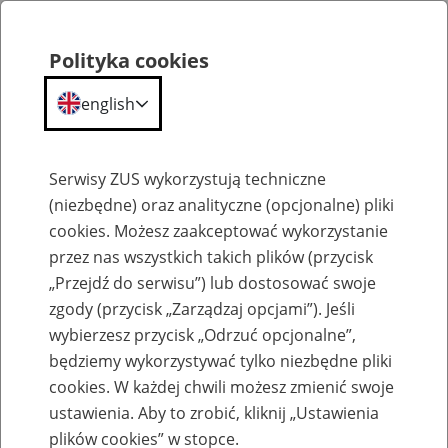
Polityka cookies
english
Menu
Search
Serwisy ZUS wykorzystują techniczne
(niezbędne) oraz analityczne (opcjonalne) pliki
cookies. Możesz zaakceptować wykorzystanie
Szkolenia
przez nas wszystkich takich plików (przycisk
„Przejdź do serwisu”) lub dostosować swoje
zgody (przycisk „Zarządzaj opcjami”). Jeśli
wybierzesz przycisk „Odrzuć opcjonalne”,
będziemy wykorzystywać tylko niezbędne pliki
cookies. W każdej chwili możesz zmienić swoje
Zaproś ZUS do siebie - zakładanie profili
ustawienia. Aby to zrobić, kliknij „Ustawienia
eZUS w siedzibie Twojej firmy
plików cookies” w stopce.