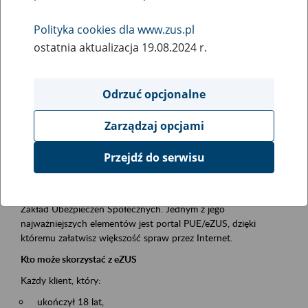
Polityka cookies dla www.zus.pl
Rodzaj wydarzenia
ostatnia aktualizacja 19.08.2024 r.
Szkolenia
Essential area
Odrzuć opcjonalne
obsługa klientów
Zarządzaj opcjami
Event description
Przejdź do serwisu
Platforma Usług Elektronicznych ZUS eZUS
to narzędzie, które ułatwia dostęp do usług świadczonych przez
Zakład Ubezpieczeń Społecznych. Jednym z jego
najważniejszych elementów jest portal PUE/eZUS, dzięki
któremu załatwisz większość spraw przez Internet.
Kto może skorzystać z eZUS
Każdy klient, który:
ukończył 18 lat,