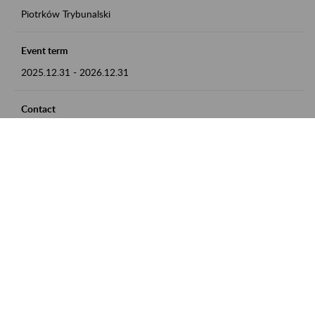
Piotrków Trybunalski
Event term
2025.12.31
-
2026.12.31
Contact
zgłoszenia przyjmujemy w godz. 8:00-15:00, pod numerem
telefonu 044 647 90 02
Zobacz także
Zaproś ZUS do siebie: Aktywni 50+