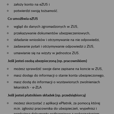
założy konto na eZUS i
potwierdzi swoją tożsamość.
Co umożliwia eZUS
wgląd do danych zgromadzonych w ZUS,
przekazywanie dokumentów ubezpieczeniowych,
składanie wniosków i otrzymywanie na nie odpowiedzi,
zadawanie pytań i otrzymywanie odpowiedzi z ZUS,
umawianie się na wizyty w jednostce ZUS.
Jeśli jesteś osobą ubezpieczoną (np. pracownikiem)
możesz sprawdzić swoje dane zapisane na koncie w ZUS,
masz dostęp do informacji o stanie konta ubezpieczonego,
masz dostę do informacji o wystawionych zwolnieniach
lekarskich - e-ZLA
Jeśli jesteś płatnikiem składek (np. przedsiębiorcą)
możesz skorzystać z aplikacji ePłatnik, za pomocą której
m.in. zgłosisz pracownika do ubezpieczeń, wypełnisz i
przekażesz dokumenty rozliczeniowe z wykorzystaniem