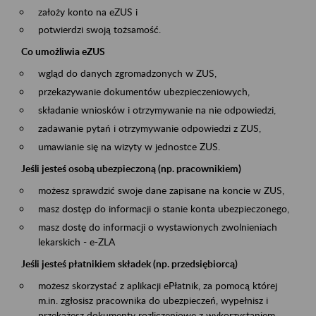
założy konto na eZUS i
potwierdzi swoją tożsamość.
Co umożliwia eZUS
wgląd do danych zgromadzonych w ZUS,
przekazywanie dokumentów ubezpieczeniowych,
składanie wniosków i otrzymywanie na nie odpowiedzi,
zadawanie pytań i otrzymywanie odpowiedzi z ZUS,
umawianie się na wizyty w jednostce ZUS.
Jeśli jesteś osobą ubezpieczoną (np. pracownikiem)
możesz sprawdzić swoje dane zapisane na koncie w ZUS,
masz dostęp do informacji o stanie konta ubezpieczonego,
masz dostę do informacji o wystawionych zwolnieniach
lekarskich - e-ZLA
Jeśli jesteś płatnikiem składek (np. przedsiębiorcą)
możesz skorzystać z aplikacji ePłatnik, za pomocą której
m.in. zgłosisz pracownika do ubezpieczeń, wypełnisz i
przekażesz dokumenty rozliczeniowe z wykorzystaniem