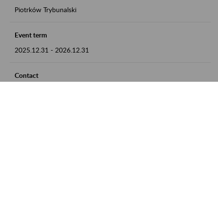
Piotrków Trybunalski
Event term
2025.12.31
-
2026.12.31
Contact
zgłoszenia przyjmujemy w godz. 8:00-15:00, pod numerem
telefonu 044 647 90 02
Zobacz także
Zaproś ZUS do siebie: Aktywni 50+