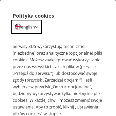
Polityka cookies
english
Menu
Search
Serwisy ZUS wykorzystują techniczne
(niezbędne) oraz analityczne (opcjonalne) pliki
cookies. Możesz zaakceptować wykorzystanie
Szkolenia
przez nas wszystkich takich plików (przycisk
„Przejdź do serwisu”) lub dostosować swoje
zgody (przycisk „Zarządzaj opcjami”). Jeśli
wybierzesz przycisk „Odrzuć opcjonalne”,
będziemy wykorzystywać tylko niezbędne pliki
cookies. W każdej chwili możesz zmienić swoje
Zaproś ZUS do siebie - zakładanie profili
ustawienia. Aby to zrobić, kliknij „Ustawienia
eZUS w siedzibie Twojej firmy
plików cookies” w stopce.