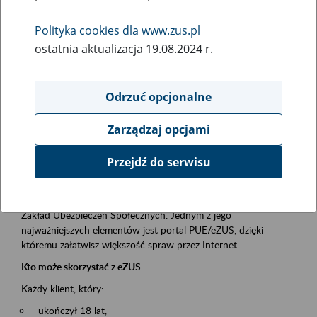
Polityka cookies dla www.zus.pl
Rodzaj wydarzenia
ostatnia aktualizacja 19.08.2024 r.
Szkolenia
Essential area
Odrzuć opcjonalne
obsługa klientów
Zarządzaj opcjami
Event description
Przejdź do serwisu
Platforma Usług Elektronicznych ZUS eZUS
to narzędzie, które ułatwia dostęp do usług świadczonych przez
Zakład Ubezpieczeń Społecznych. Jednym z jego
najważniejszych elementów jest portal PUE/eZUS, dzięki
któremu załatwisz większość spraw przez Internet.
Kto może skorzystać z eZUS
Każdy klient, który:
ukończył 18 lat,