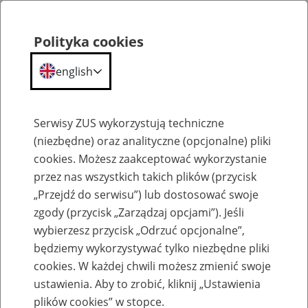
Polityka cookies
english
Menu
Search
Serwisy ZUS wykorzystują techniczne
(niezbędne) oraz analityczne (opcjonalne) pliki
cookies. Możesz zaakceptować wykorzystanie
Szkolenia
przez nas wszystkich takich plików (przycisk
„Przejdź do serwisu”) lub dostosować swoje
zgody (przycisk „Zarządzaj opcjami”). Jeśli
wybierzesz przycisk „Odrzuć opcjonalne”,
będziemy wykorzystywać tylko niezbędne pliki
cookies. W każdej chwili możesz zmienić swoje
Zaproś ZUS do siebie - zakładanie profili
ustawienia. Aby to zrobić, kliknij „Ustawienia
eZUS w siedzibie Twojej firmy
plików cookies” w stopce.