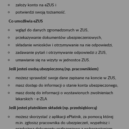
założy konto na eZUS i
potwierdzi swoją tożsamość.
Co umożliwia eZUS
wgląd do danych zgromadzonych w ZUS,
przekazywanie dokumentów ubezpieczeniowych,
składanie wniosków i otrzymywanie na nie odpowiedzi,
zadawanie pytań i otrzymywanie odpowiedzi z ZUS,
umawianie się na wizyty w jednostce ZUS.
Jeśli jesteś osobą ubezpieczoną (np. pracownikiem)
możesz sprawdzić swoje dane zapisane na koncie w ZUS,
masz dostęp do informacji o stanie konta ubezpieczonego,
masz dostę do informacji o wystawionych zwolnieniach
lekarskich - e-ZLA
Jeśli jesteś płatnikiem składek (np. przedsiębiorcą)
możesz skorzystać z aplikacji ePłatnik, za pomocą której
m.in. zgłosisz pracownika do ubezpieczeń, wypełnisz i
przekażesz dokumenty rozliczeniowe z wykorzystaniem