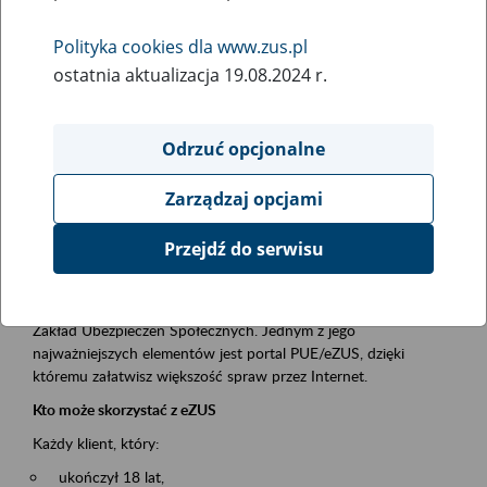
Polityka cookies dla www.zus.pl
Rodzaj wydarzenia
ostatnia aktualizacja 19.08.2024 r.
Szkolenia
Essential area
Odrzuć opcjonalne
obsługa klientów
Zarządzaj opcjami
Event description
Przejdź do serwisu
Platforma Usług Elektronicznych ZUS eZUS
to narzędzie, które ułatwia dostęp do usług świadczonych przez
Zakład Ubezpieczeń Społecznych. Jednym z jego
najważniejszych elementów jest portal PUE/eZUS, dzięki
któremu załatwisz większość spraw przez Internet.
Kto może skorzystać z eZUS
Każdy klient, który:
ukończył 18 lat,