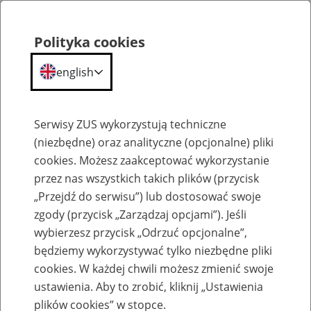
Polityka cookies
english
Menu
Search
Serwisy ZUS wykorzystują techniczne
(niezbędne) oraz analityczne (opcjonalne) pliki
cookies. Możesz zaakceptować wykorzystanie
Szkolenia
przez nas wszystkich takich plików (przycisk
„Przejdź do serwisu”) lub dostosować swoje
zgody (przycisk „Zarządzaj opcjami”). Jeśli
wybierzesz przycisk „Odrzuć opcjonalne”,
będziemy wykorzystywać tylko niezbędne pliki
cookies. W każdej chwili możesz zmienić swoje
Zaproś ZUS do siebie - zakładanie profili
ustawienia. Aby to zrobić, kliknij „Ustawienia
eZUS w siedzibie Twojej firmy
plików cookies” w stopce.