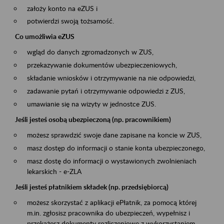
założy konto na eZUS i
potwierdzi swoją tożsamość.
Co umożliwia eZUS
wgląd do danych zgromadzonych w ZUS,
przekazywanie dokumentów ubezpieczeniowych,
składanie wniosków i otrzymywanie na nie odpowiedzi,
zadawanie pytań i otrzymywanie odpowiedzi z ZUS,
umawianie się na wizyty w jednostce ZUS.
Jeśli jesteś osobą ubezpieczoną (np. pracownikiem)
możesz sprawdzić swoje dane zapisane na koncie w ZUS,
masz dostęp do informacji o stanie konta ubezpieczonego,
masz dostę do informacji o wystawionych zwolnieniach
lekarskich - e-ZLA
Jeśli jesteś płatnikiem składek (np. przedsiębiorcą)
możesz skorzystać z aplikacji ePłatnik, za pomocą której
m.in. zgłosisz pracownika do ubezpieczeń, wypełnisz i
przekażesz dokumenty rozliczeniowe z wykorzystaniem