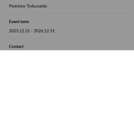
Piotrków Trybunalski
Event term
2025.12.31
-
2026.12.31
Contact
zgłoszenia przyjmujemy w godz. 8:00-15:00, pod numerem
telefonu 044 647 90 02
Zobacz także
Zaproś ZUS do siebie: Aktywni 50+