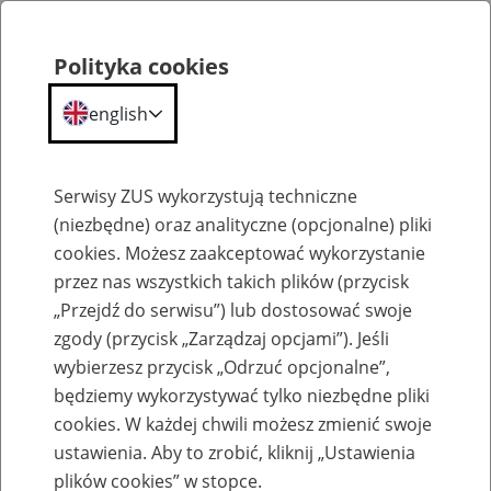
Polityka cookies
english
Menu
Search
Serwisy ZUS wykorzystują techniczne
(niezbędne) oraz analityczne (opcjonalne) pliki
cookies. Możesz zaakceptować wykorzystanie
Szkolenia
przez nas wszystkich takich plików (przycisk
„Przejdź do serwisu”) lub dostosować swoje
zgody (przycisk „Zarządzaj opcjami”). Jeśli
wybierzesz przycisk „Odrzuć opcjonalne”,
będziemy wykorzystywać tylko niezbędne pliki
cookies. W każdej chwili możesz zmienić swoje
Zaproś ZUS do siebie - zakładanie profili
ustawienia. Aby to zrobić, kliknij „Ustawienia
eZUS w siedzibie Twojej firmy
plików cookies” w stopce.