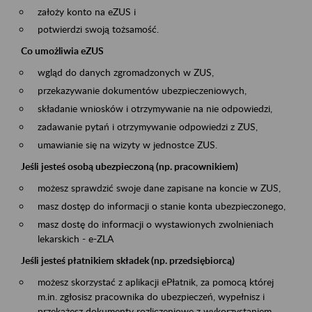
założy konto na eZUS i
potwierdzi swoją tożsamość.
Co umożliwia eZUS
wgląd do danych zgromadzonych w ZUS,
przekazywanie dokumentów ubezpieczeniowych,
składanie wniosków i otrzymywanie na nie odpowiedzi,
zadawanie pytań i otrzymywanie odpowiedzi z ZUS,
umawianie się na wizyty w jednostce ZUS.
Jeśli jesteś osobą ubezpieczoną (np. pracownikiem)
możesz sprawdzić swoje dane zapisane na koncie w ZUS,
masz dostęp do informacji o stanie konta ubezpieczonego,
masz dostę do informacji o wystawionych zwolnieniach
lekarskich - e-ZLA
Jeśli jesteś płatnikiem składek (np. przedsiębiorcą)
możesz skorzystać z aplikacji ePłatnik, za pomocą której
m.in. zgłosisz pracownika do ubezpieczeń, wypełnisz i
przekażesz dokumenty rozliczeniowe z wykorzystaniem