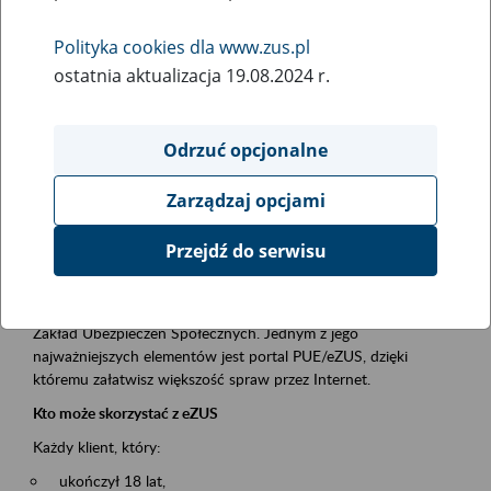
Polityka cookies dla www.zus.pl
Rodzaj wydarzenia
ostatnia aktualizacja 19.08.2024 r.
Szkolenia
Essential area
Odrzuć opcjonalne
obsługa klientów
Zarządzaj opcjami
Event description
Przejdź do serwisu
Platforma Usług Elektronicznych ZUS eZUS
to narzędzie, które ułatwia dostęp do usług świadczonych przez
Zakład Ubezpieczeń Społecznych. Jednym z jego
najważniejszych elementów jest portal PUE/eZUS, dzięki
któremu załatwisz większość spraw przez Internet.
Kto może skorzystać z eZUS
Każdy klient, który:
ukończył 18 lat,