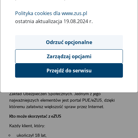
Polityka cookies dla www.zus.pl
Rodzaj wydarzenia
ostatnia aktualizacja 19.08.2024 r.
Szkolenia
Essential area
Odrzuć opcjonalne
obsługa klientów
Zarządzaj opcjami
Event description
Przejdź do serwisu
Platforma Usług Elektronicznych ZUS eZUS
to narzędzie, które ułatwia dostęp do usług świadczonych przez
Zakład Ubezpieczeń Społecznych. Jednym z jego
najważniejszych elementów jest portal PUE/eZUS, dzięki
któremu załatwisz większość spraw przez Internet.
Kto może skorzystać z eZUS
Każdy klient, który:
ukończył 18 lat,