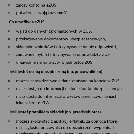
założy konto na eZUS i
potwierdzi swoją tożsamość.
Co umożliwia eZUS
wgląd do danych zgromadzonych w ZUS,
przekazywanie dokumentów ubezpieczeniowych,
składanie wniosków i otrzymywanie na nie odpowiedzi,
zadawanie pytań i otrzymywanie odpowiedzi z ZUS,
umawianie się na wizyty w jednostce ZUS.
Jeśli jesteś osobą ubezpieczoną (np. pracownikiem)
możesz sprawdzić swoje dane zapisane na koncie w ZUS,
masz dostęp do informacji o stanie konta ubezpieczonego,
masz dostę do informacji o wystawionych zwolnieniach
lekarskich - e-ZLA
Jeśli jesteś płatnikiem składek (np. przedsiębiorcą)
możesz skorzystać z aplikacji ePłatnik, za pomocą której
m.in. zgłosisz pracownika do ubezpieczeń, wypełnisz i
przekażesz dokumenty rozliczeniowe z wykorzystaniem