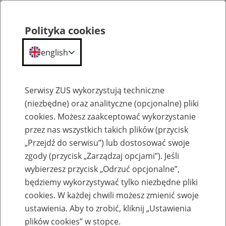
Polityka cookies
english
Menu
Search
Serwisy ZUS wykorzystują techniczne
(niezbędne) oraz analityczne (opcjonalne) pliki
cookies. Możesz zaakceptować wykorzystanie
Szkolenia
przez nas wszystkich takich plików (przycisk
„Przejdź do serwisu”) lub dostosować swoje
zgody (przycisk „Zarządzaj opcjami”). Jeśli
wybierzesz przycisk „Odrzuć opcjonalne”,
będziemy wykorzystywać tylko niezbędne pliki
cookies. W każdej chwili możesz zmienić swoje
Zaproś ZUS do siebie - zakładanie profili
ustawienia. Aby to zrobić, kliknij „Ustawienia
eZUS w siedzibie Twojej firmy
plików cookies” w stopce.