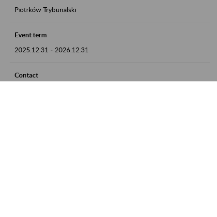
Piotrków Trybunalski
Event term
2025.12.31
-
2026.12.31
Contact
zgłoszenia przyjmujemy w godz. 8:00-15:00, pod numerem
telefonu 044 647 90 02
Zobacz także
Zaproś ZUS do siebie: Aktywni 50+