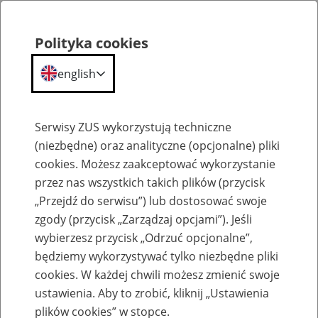
Polityka cookies
english
Menu
Search
Serwisy ZUS wykorzystują techniczne
(niezbędne) oraz analityczne (opcjonalne) pliki
cookies. Możesz zaakceptować wykorzystanie
Szkolenia
przez nas wszystkich takich plików (przycisk
„Przejdź do serwisu”) lub dostosować swoje
zgody (przycisk „Zarządzaj opcjami”). Jeśli
wybierzesz przycisk „Odrzuć opcjonalne”,
będziemy wykorzystywać tylko niezbędne pliki
cookies. W każdej chwili możesz zmienić swoje
Zaproś ZUS do siebie - zakładanie profili
ustawienia. Aby to zrobić, kliknij „Ustawienia
eZUS w siedzibie Twojej firmy
plików cookies” w stopce.