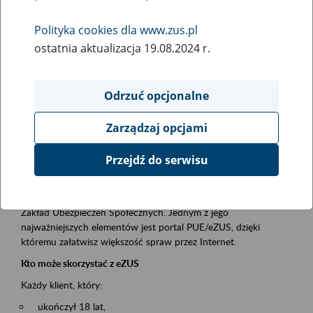
Polityka cookies dla www.zus.pl
Rodzaj wydarzenia
ostatnia aktualizacja 19.08.2024 r.
Szkolenia
Essential area
Odrzuć opcjonalne
obsługa klientów
Zarządzaj opcjami
Event description
Przejdź do serwisu
Platforma Usług Elektronicznych ZUS eZUS
to narzędzie, które ułatwia dostęp do usług świadczonych przez
Zakład Ubezpieczeń Społecznych. Jednym z jego
najważniejszych elementów jest portal PUE/eZUS, dzięki
któremu załatwisz większość spraw przez Internet.
Kto może skorzystać z eZUS
Każdy klient, który:
ukończył 18 lat,