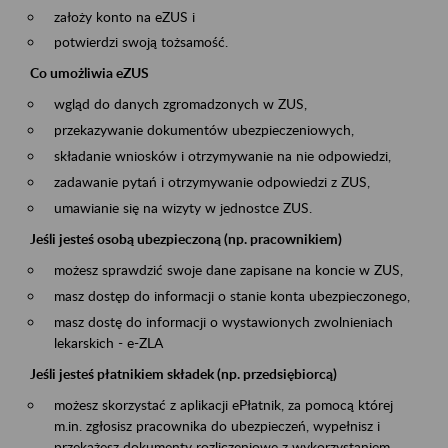
założy konto na eZUS i
potwierdzi swoją tożsamość.
Co umożliwia eZUS
wgląd do danych zgromadzonych w ZUS,
przekazywanie dokumentów ubezpieczeniowych,
składanie wniosków i otrzymywanie na nie odpowiedzi,
zadawanie pytań i otrzymywanie odpowiedzi z ZUS,
umawianie się na wizyty w jednostce ZUS.
Jeśli jesteś osobą ubezpieczoną (np. pracownikiem)
możesz sprawdzić swoje dane zapisane na koncie w ZUS,
masz dostęp do informacji o stanie konta ubezpieczonego,
masz dostę do informacji o wystawionych zwolnieniach
lekarskich - e-ZLA
Jeśli jesteś płatnikiem składek (np. przedsiębiorcą)
możesz skorzystać z aplikacji ePłatnik, za pomocą której
m.in. zgłosisz pracownika do ubezpieczeń, wypełnisz i
przekażesz dokumenty rozliczeniowe z wykorzystaniem