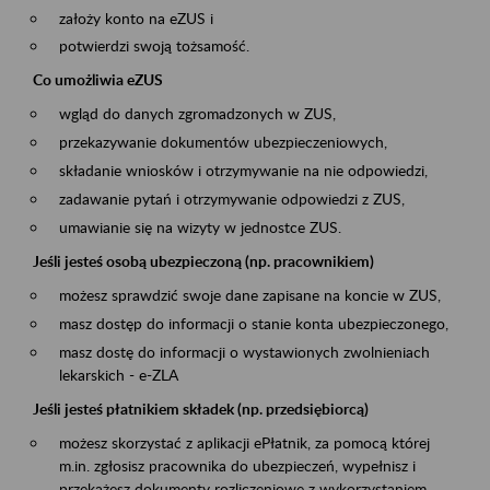
założy konto na eZUS i
potwierdzi swoją tożsamość.
Co umożliwia eZUS
wgląd do danych zgromadzonych w ZUS,
przekazywanie dokumentów ubezpieczeniowych,
składanie wniosków i otrzymywanie na nie odpowiedzi,
zadawanie pytań i otrzymywanie odpowiedzi z ZUS,
umawianie się na wizyty w jednostce ZUS.
Jeśli jesteś osobą ubezpieczoną (np. pracownikiem)
możesz sprawdzić swoje dane zapisane na koncie w ZUS,
masz dostęp do informacji o stanie konta ubezpieczonego,
masz dostę do informacji o wystawionych zwolnieniach
lekarskich - e-ZLA
Jeśli jesteś płatnikiem składek (np. przedsiębiorcą)
możesz skorzystać z aplikacji ePłatnik, za pomocą której
m.in. zgłosisz pracownika do ubezpieczeń, wypełnisz i
przekażesz dokumenty rozliczeniowe z wykorzystaniem