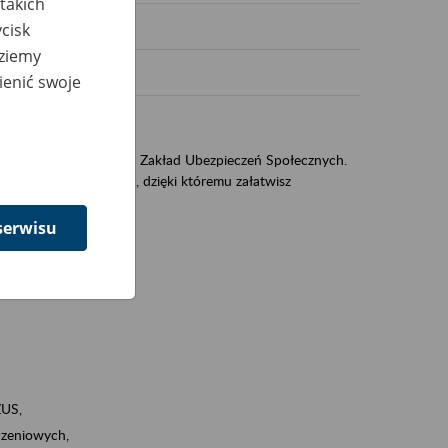
takich
cisk
dziemy
ienić swoje
US
sług świadczonych przez Zakład Ubezpieczeń Społecznych.
jest portal PUE/eZUS, dzięki któremu załatwisz
serwisu
ZUS,
zeniowych,