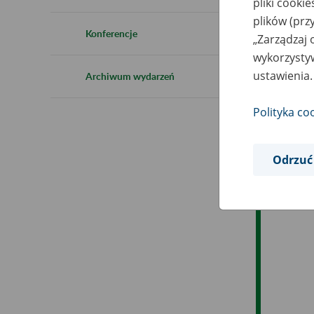
pliki cooki
Ro
plików (prz
Konferencje
„Zarządzaj 
Es
wykorzystyw
ustawienia.
Archiwum wydarzeń
Ev
Polityka co
Odrzuć