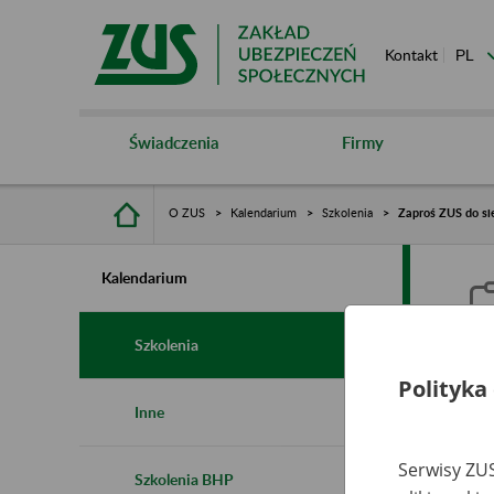
Kontakt
Świadczenia
Firmy
O ZUS
Kalendarium
Szkolenia
Zaproś ZUS do sie
Kalendarium
Szkolenia
Polityka
Z
Inne
s
Serwisy ZUS
Szkolenia BHP