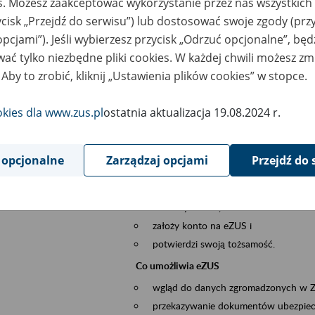
es. Możesz zaakceptować wykorzystanie przez nas wszystkich 
dzaj wydarzenia
Szkolenia
ycisk „Przejdź do serwisu”) lub dostosować swoje zgody (przy
opcjami”). Jeśli wybierzesz przycisk „Odrzuć opcjonalne”, bę
sential area
obsługa klientów
ać tylko niezbędne pliki cookies. W każdej chwili możesz zm
 Aby to zrobić, kliknij „Ustawienia plików cookies” w stopce.
ent description
Platforma Usług Elektronicznych ZUS eZ
okies dla www.zus.pl
ostatnia aktualizacja 19.08.2024 r.
to narzędzie, które ułatwia dostęp do u
Jednym z jego najważniejszych elementów 
większość spraw przez Internet.
 opcjonalne
Zarządzaj opcjami
Przejdź do 
Kto może skorzystać z eZUS
Każdy klient, który:
ukończył 18 lat,
założy konto na eZUS i
potwierdzi swoją tożsamość.
Co umożliwia eZUS
wgląd do danych zgromadzonych w 
przekazywanie dokumentów ubezpiec