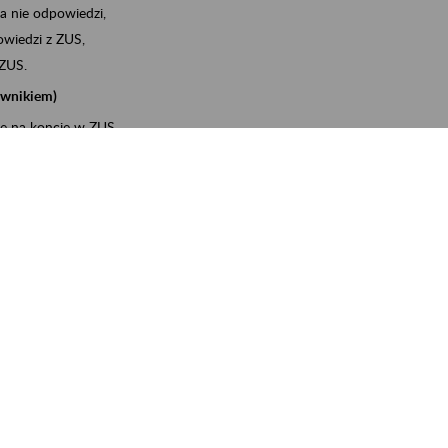
a nie odpowiedzi,
wiedzi z ZUS,
 ZUS.
cownikiem)
e na koncie w ZUS,
onta ubezpieczonego,
ych zwolnieniach lekarskich - e-ZLA
iębiorcą)
, za pomocą której m.in. zgłosisz pracownika do
 dokumenty rozliczeniowe z wykorzystaniem danych z bazy
wiadczenia o niezaleganiu i odebrać go na PUE/eZUS,
swoich pracowników - e-ZLA
11A, czyli informacji o dochodach uzyskanych od ZUS lub
o obliczenia podatku przez ZUS,