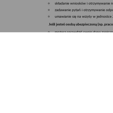
składanie wniosków i otrzymywanie n
zadawanie pytań i otrzymywanie odpo
umawianie się na wizyty w jednostce
Jeśli jesteś osobą ubezpieczoną (np. pra
możesz sprawdzić swoje dane zapisan
masz dostęp do informacji o stanie k
masz dostę do informacji o wystawion
Jeśli jesteś płatnikiem składek (np. przeds
możesz skorzystać z aplikacji ePłatnik
ubezpieczeń, wypełnisz i przekażesz
ZUS,
możesz złożyć wniosek o wydanie zaś
masz dostęp do zwolnień lekarskich 
Jeśli jesteś świadczeniobiorcą
masz dostęp m.in. do formularza PIT 
do formularza PIT 40A, czyli roczneg
możesz zarezerwować wizytę,