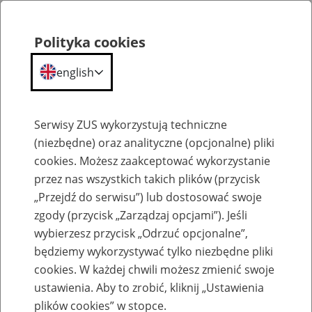
Polityka cookies
english
Menu
Search
Serwisy ZUS wykorzystują techniczne
(niezbędne) oraz analityczne (opcjonalne) pliki
cookies. Możesz zaakceptować wykorzystanie
Szkolenia
przez nas wszystkich takich plików (przycisk
„Przejdź do serwisu”) lub dostosować swoje
zgody (przycisk „Zarządzaj opcjami”). Jeśli
wybierzesz przycisk „Odrzuć opcjonalne”,
będziemy wykorzystywać tylko niezbędne pliki
cookies. W każdej chwili możesz zmienić swoje
Zaproś ZUS do siebie - zakładanie profili
ustawienia. Aby to zrobić, kliknij „Ustawienia
eZUS w siedzibie Twojej firmy
plików cookies” w stopce.