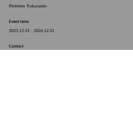
Piotrków Trybunalski
Event term
2025.12.31
-
2026.12.31
Contact
zgłoszenia przyjmujemy w godz. 8:00-15:00, pod numerem
telefonu 044 647 90 02
Zobacz także
Zaproś ZUS do siebie: Aktywni 50+