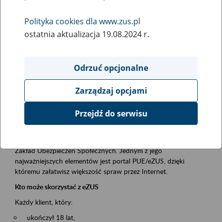
Polityka cookies dla www.zus.pl
Rodzaj wydarzenia
ostatnia aktualizacja 19.08.2024 r.
Szkolenia
Essential area
Odrzuć opcjonalne
obsługa klientów
Zarządzaj opcjami
Event description
Przejdź do serwisu
Platforma Usług Elektronicznych ZUS eZUS
to narzędzie, które ułatwia dostęp do usług świadczonych przez
Zakład Ubezpieczeń Społecznych. Jednym z jego
najważniejszych elementów jest portal PUE/eZUS, dzięki
któremu załatwisz większość spraw przez Internet.
Kto może skorzystać z eZUS
Każdy klient, który:
ukończył 18 lat,