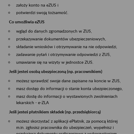
założy konto na eZUS i
potwierdzi swoją tożsamość.
Co umożliwia eZUS
wgląd do danych zgromadzonych w ZUS,
przekazywanie dokumentów ubezpieczeniowych,
składanie wniosków i otrzymywanie na nie odpowiedzi,
zadawanie pytań i otrzymywanie odpowiedzi z ZUS,
umawianie się na wizyty w jednostce ZUS.
Jeśli jesteś osobą ubezpieczoną (np. pracownikiem)
możesz sprawdzić swoje dane zapisane na koncie w ZUS,
masz dostęp do informacji o stanie konta ubezpieczonego,
masz dostę do informacji o wystawionych zwolnieniach
lekarskich - e-ZLA
Jeśli jesteś płatnikiem składek (np. przedsiębiorcą)
możesz skorzystać z aplikacji ePłatnik, za pomocą której
m.in. zgłosisz pracownika do ubezpieczeń, wypełnisz i
przekażesz dokumenty rozliczeniowe z wykorzystaniem