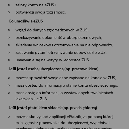
założy konto na eZUS i
potwierdzi swoją tożsamość.
Co umożliwia eZUS
wgląd do danych zgromadzonych w ZUS,
przekazywanie dokumentów ubezpieczeniowych,
składanie wniosków i otrzymywanie na nie odpowiedzi,
zadawanie pytań i otrzymywanie odpowiedzi z ZUS,
umawianie się na wizyty w jednostce ZUS.
Jeśli jesteś osobą ubezpieczoną (np. pracownikiem)
możesz sprawdzić swoje dane zapisane na koncie w ZUS,
masz dostęp do informacji o stanie konta ubezpieczonego,
masz dostę do informacji o wystawionych zwolnieniach
lekarskich - e-ZLA
Jeśli jesteś płatnikiem składek (np. przedsiębiorcą)
możesz skorzystać z aplikacji ePłatnik, za pomocą której
m.in. zgłosisz pracownika do ubezpieczeń, wypełnisz i
przekażesz dokumenty rozliczeniowe z wykorzystaniem