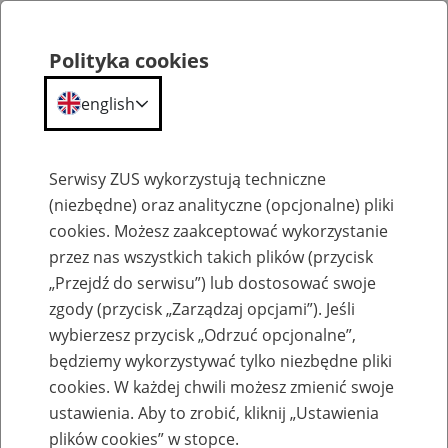
Polityka cookies
english
Menu
Search
Serwisy ZUS wykorzystują techniczne
(niezbędne) oraz analityczne (opcjonalne) pliki
cookies. Możesz zaakceptować wykorzystanie
Szkolenia
przez nas wszystkich takich plików (przycisk
„Przejdź do serwisu”) lub dostosować swoje
zgody (przycisk „Zarządzaj opcjami”). Jeśli
wybierzesz przycisk „Odrzuć opcjonalne”,
będziemy wykorzystywać tylko niezbędne pliki
cookies. W każdej chwili możesz zmienić swoje
Zaproś ZUS do siebie - zakładanie profili
ustawienia. Aby to zrobić, kliknij „Ustawienia
eZUS w siedzibie Twojej firmy
plików cookies” w stopce.