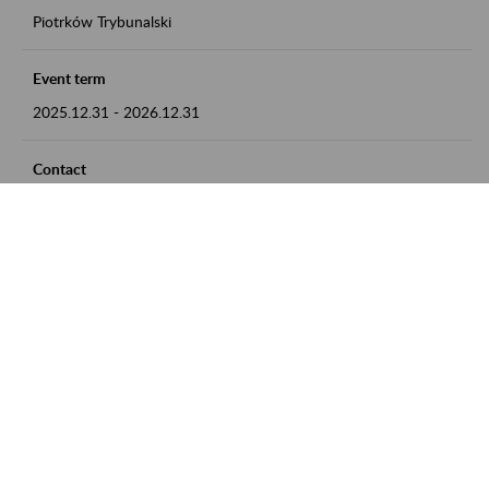
Piotrków Trybunalski
Event term
2025.12.31
-
2026.12.31
Contact
zgłoszenia przyjmujemy w godz. 8:00-15:00, pod numerem
telefonu 044 647 90 02
Zobacz także
Zaproś ZUS do siebie: Aktywni 50+