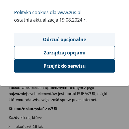
Polityka cookies dla www.zus.pl
Rodzaj wydarzenia
ostatnia aktualizacja 19.08.2024 r.
Szkolenia
Essential area
Odrzuć opcjonalne
obsługa klientów
Zarządzaj opcjami
Event description
Przejdź do serwisu
Platforma Usług Elektronicznych ZUS eZUS
to narzędzie, które ułatwia dostęp do usług świadczonych przez
Zakład Ubezpieczeń Społecznych. Jednym z jego
najważniejszych elementów jest portal PUE/eZUS, dzięki
któremu załatwisz większość spraw przez Internet.
Kto może skorzystać z eZUS
Każdy klient, który:
ukończył 18 lat,