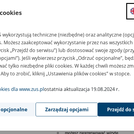
składanie wniosków i otrzymywanie n
 cookies
zadawanie pytań i otrzymywanie odpo
umawianie się na wizyty w jednostce
Jeśli jesteś osobą ubezpieczoną (np. pra
 wykorzystują techniczne (niezbędne) oraz analityczne (opc
możesz sprawdzić swoje dane zapisan
es. Możesz zaakceptować wykorzystanie przez nas wszystkich 
masz dostęp do informacji o stanie k
ycisk „Przejdź do serwisu”) lub dostosować swoje zgody (przy
masz dostę do informacji o wystawion
opcjami”). Jeśli wybierzesz przycisk „Odrzuć opcjonalne”, bę
Jeśli jesteś płatnikiem składek (np. przeds
ać tylko niezbędne pliki cookies. W każdej chwili możesz zm
możesz skorzystać z aplikacji ePłatnik
 Aby to zrobić, kliknij „Ustawienia plików cookies” w stopce.
ubezpieczeń, wypełnisz i przekażesz
ZUS,
okies dla www.zus.pl
ostatnia aktualizacja 19.08.2024 r.
możesz złożyć wniosek o wydanie zaś
masz dostęp do zwolnień lekarskich 
 opcjonalne
Zarządzaj opcjami
Przejdź do 
Jeśli jesteś świadczeniobiorcą
masz dostęp m.in. do formularza PIT 
do formularza PIT 40A, czyli roczneg
możesz zarezerwować wizytę,