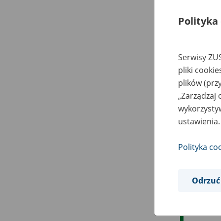
Polityka
Serwisy ZUS
pliki cooki
plików (prz
„Zarządzaj 
wykorzystyw
ustawienia.
Polityka co
Odrzuć