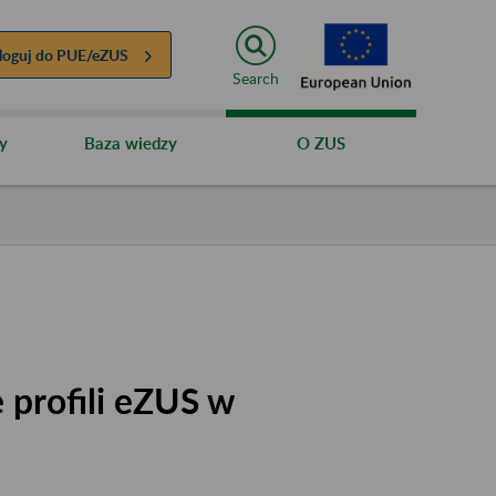
loguj do
PUE/eZUS
Search
y
Baza wiedzy
O ZUS
 profili eZUS w