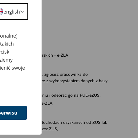
a nie odpowiedzi,
english
wiedzi z ZUS,
 ZUS.
cownikiem)
jonalne)
e na koncie w ZUS,
takich
onta ubezpieczonego,
cisk
ych zwolnieniach lekarskich - e-ZLA
dziemy
iębiorcą)
ienić swoje
, za pomocą której m.in. zgłosisz pracownika do
 dokumenty rozliczeniowe z wykorzystaniem danych z bazy
wiadczenia o niezaleganiu i odebrać go na PUE/eZUS,
swoich pracowników - e-ZLA
serwisu
11A, czyli informacji o dochodach uzyskanych od ZUS lub
o obliczenia podatku przez ZUS,