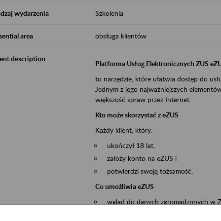
dzaj wydarzenia
Szkolenia
sential area
obsługa klientów
ent description
Platforma Usług Elektronicznych ZUS eZ
to narzędzie, które ułatwia dostęp do u
Jednym z jego najważniejszych elementów 
większość spraw przez Internet.
Kto może skorzystać z eZUS
Każdy klient, który:
ukończył 18 lat,
założy konto na eZUS i
potwierdzi swoją tożsamość.
Co umożliwia eZUS
wgląd do danych zgromadzonych w 
przekazywanie dokumentów ubezpiec