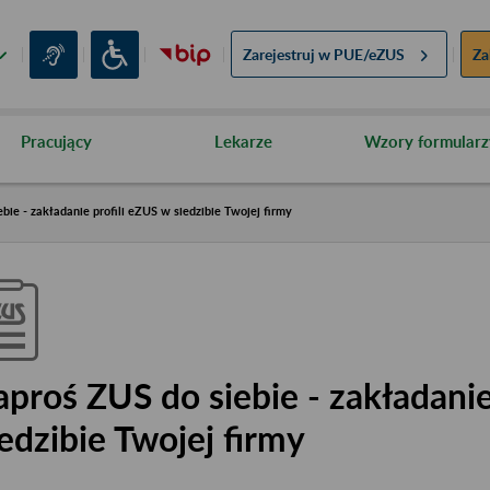
Zarejestruj w
PUE/eZUS
Za
Pracujący
Lekarze
Wzory formularz
bie - zakładanie profili eZUS w siedzibie Twojej firmy
aproś ZUS do siebie - zakładanie
iedzibie Twojej firmy