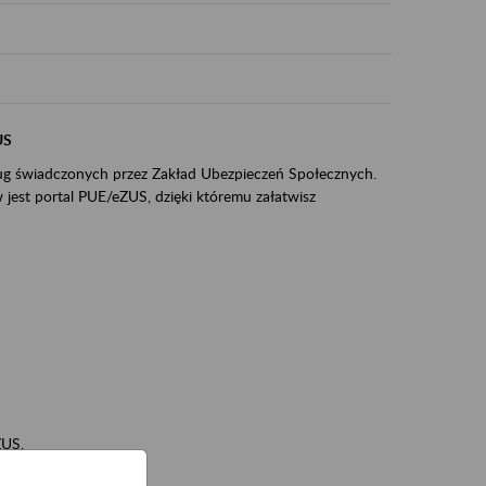
US
sług świadczonych przez Zakład Ubezpieczeń Społecznych.
jest portal PUE/eZUS, dzięki któremu załatwisz
ZUS,
zeniowych,