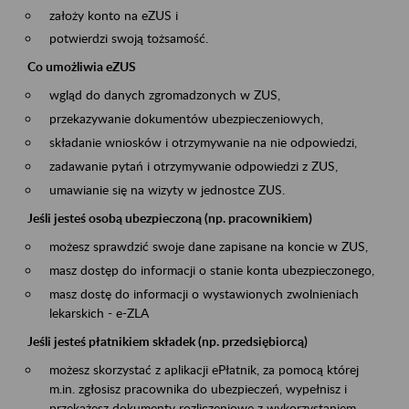
założy konto na eZUS i
potwierdzi swoją tożsamość.
Co umożliwia eZUS
wgląd do danych zgromadzonych w ZUS,
przekazywanie dokumentów ubezpieczeniowych,
składanie wniosków i otrzymywanie na nie odpowiedzi,
zadawanie pytań i otrzymywanie odpowiedzi z ZUS,
umawianie się na wizyty w jednostce ZUS.
Jeśli jesteś osobą ubezpieczoną (np. pracownikiem)
możesz sprawdzić swoje dane zapisane na koncie w ZUS,
masz dostęp do informacji o stanie konta ubezpieczonego,
masz dostę do informacji o wystawionych zwolnieniach
lekarskich - e-ZLA
Jeśli jesteś płatnikiem składek (np. przedsiębiorcą)
możesz skorzystać z aplikacji ePłatnik, za pomocą której
m.in. zgłosisz pracownika do ubezpieczeń, wypełnisz i
przekażesz dokumenty rozliczeniowe z wykorzystaniem