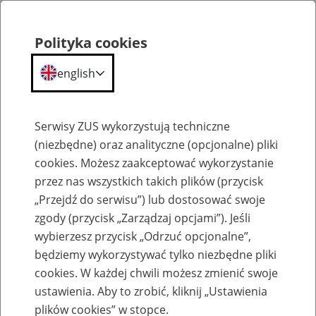
Polityka cookies
english
Menu
Search
Serwisy ZUS wykorzystują techniczne
(niezbędne) oraz analityczne (opcjonalne) pliki
cookies. Możesz zaakceptować wykorzystanie
Szkolenia
przez nas wszystkich takich plików (przycisk
„Przejdź do serwisu”) lub dostosować swoje
zgody (przycisk „Zarządzaj opcjami”). Jeśli
wybierzesz przycisk „Odrzuć opcjonalne”,
będziemy wykorzystywać tylko niezbędne pliki
cookies. W każdej chwili możesz zmienić swoje
Zaproś ZUS do siebie - zakładanie profili
ustawienia. Aby to zrobić, kliknij „Ustawienia
eZUS w siedzibie Twojej firmy
plików cookies” w stopce.