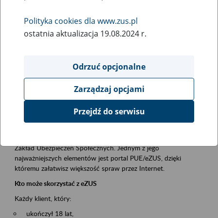
Polityka cookies dla www.zus.pl
Rodzaj wydarzenia
ostatnia aktualizacja 19.08.2024 r.
Szkolenia
Essential area
Odrzuć opcjonalne
obsługa klientów
Zarządzaj opcjami
Event description
Przejdź do serwisu
Platforma Usług Elektronicznych ZUS eZUS
to narzędzie, które ułatwia dostęp do usług świadczonych przez
Zakład Ubezpieczeń Społecznych. Jednym z jego
najważniejszych elementów jest portal PUE/eZUS, dzięki
któremu załatwisz większość spraw przez Internet.
Kto może skorzystać z eZUS
Każdy klient, który:
ukończył 18 lat,