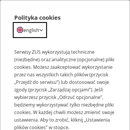
Polityka cookies
english
Menu
Search
Serwisy ZUS wykorzystują techniczne
(niezbędne) oraz analityczne (opcjonalne) pliki
cookies. Możesz zaakceptować wykorzystanie
Szkolenia
przez nas wszystkich takich plików (przycisk
„Przejdź do serwisu”) lub dostosować swoje
zgody (przycisk „Zarządzaj opcjami”). Jeśli
wybierzesz przycisk „Odrzuć opcjonalne”,
będziemy wykorzystywać tylko niezbędne pliki
cookies. W każdej chwili możesz zmienić swoje
Zaproś ZUS do siebie - zakładanie profili
ustawienia. Aby to zrobić, kliknij „Ustawienia
eZUS w siedzibie Twojej firmy
plików cookies” w stopce.