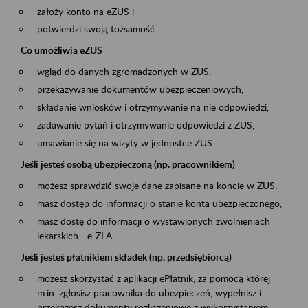
założy konto na eZUS i
potwierdzi swoją tożsamość.
Co umożliwia eZUS
wgląd do danych zgromadzonych w ZUS,
przekazywanie dokumentów ubezpieczeniowych,
składanie wniosków i otrzymywanie na nie odpowiedzi,
zadawanie pytań i otrzymywanie odpowiedzi z ZUS,
umawianie się na wizyty w jednostce ZUS.
Jeśli jesteś osobą ubezpieczoną (np. pracownikiem)
możesz sprawdzić swoje dane zapisane na koncie w ZUS,
masz dostęp do informacji o stanie konta ubezpieczonego,
masz dostę do informacji o wystawionych zwolnieniach
lekarskich - e-ZLA
Jeśli jesteś płatnikiem składek (np. przedsiębiorcą)
możesz skorzystać z aplikacji ePłatnik, za pomocą której
m.in. zgłosisz pracownika do ubezpieczeń, wypełnisz i
przekażesz dokumenty rozliczeniowe z wykorzystaniem