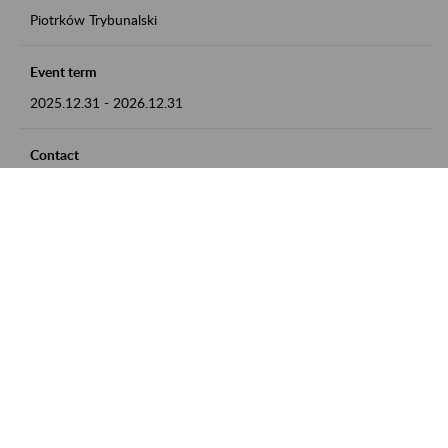
Piotrków Trybunalski
Event term
2025.12.31
-
2026.12.31
Contact
zgłoszenia przyjmujemy w godz. 8:00-15:00, pod numerem
telefonu 044 647 90 02
Zobacz także
Zaproś ZUS do siebie: Aktywni 50+