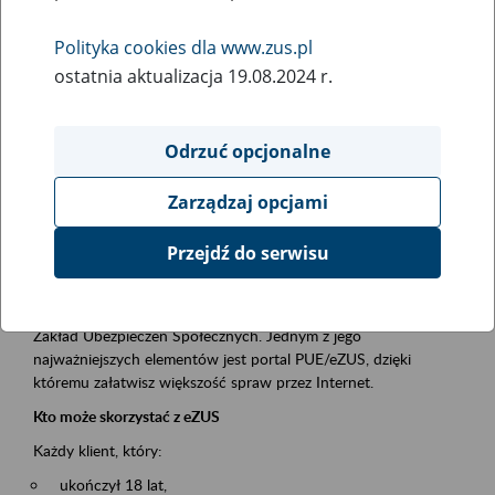
Polityka cookies dla www.zus.pl
Rodzaj wydarzenia
ostatnia aktualizacja 19.08.2024 r.
Szkolenia
Essential area
Odrzuć opcjonalne
obsługa klientów
Zarządzaj opcjami
Event description
Przejdź do serwisu
Platforma Usług Elektronicznych ZUS eZUS
to narzędzie, które ułatwia dostęp do usług świadczonych przez
Zakład Ubezpieczeń Społecznych. Jednym z jego
najważniejszych elementów jest portal PUE/eZUS, dzięki
któremu załatwisz większość spraw przez Internet.
Kto może skorzystać z eZUS
Każdy klient, który:
ukończył 18 lat,