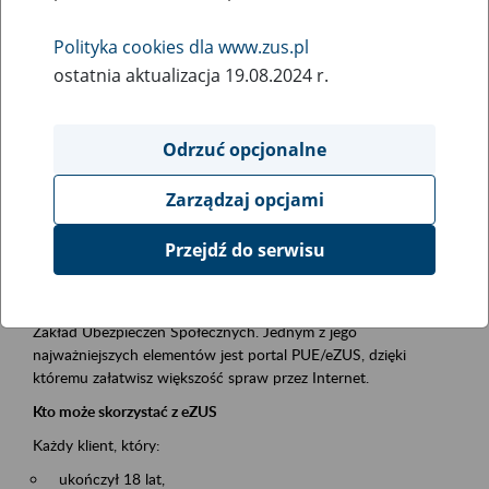
Polityka cookies dla www.zus.pl
Rodzaj wydarzenia
ostatnia aktualizacja 19.08.2024 r.
Szkolenia
Essential area
Odrzuć opcjonalne
obsługa klientów
Zarządzaj opcjami
Event description
Przejdź do serwisu
Platforma Usług Elektronicznych ZUS eZUS
to narzędzie, które ułatwia dostęp do usług świadczonych przez
Zakład Ubezpieczeń Społecznych. Jednym z jego
najważniejszych elementów jest portal PUE/eZUS, dzięki
któremu załatwisz większość spraw przez Internet.
Kto może skorzystać z eZUS
Każdy klient, który:
ukończył 18 lat,