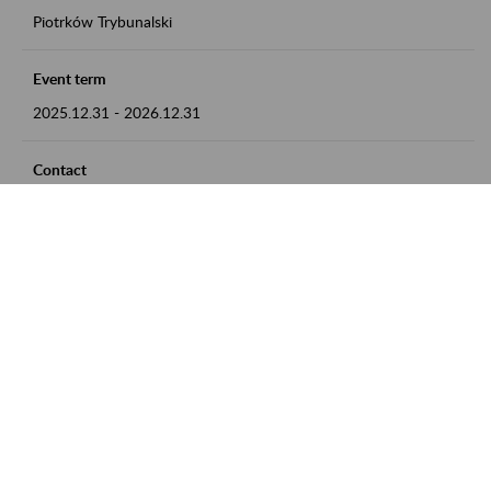
Piotrków Trybunalski
Event term
2025.12.31
-
2026.12.31
Contact
zgłoszenia przyjmujemy w godz. 8:00-15:00, pod numerem
telefonu 044 647 90 02
Zobacz także
Zaproś ZUS do siebie: Aktywni 50+