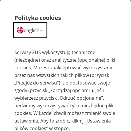
Polityka cookies
english
Menu
Search
Serwisy ZUS wykorzystują techniczne
(niezbędne) oraz analityczne (opcjonalne) pliki
cookies. Możesz zaakceptować wykorzystanie
Szkolenia
przez nas wszystkich takich plików (przycisk
„Przejdź do serwisu”) lub dostosować swoje
zgody (przycisk „Zarządzaj opcjami”). Jeśli
wybierzesz przycisk „Odrzuć opcjonalne”,
będziemy wykorzystywać tylko niezbędne pliki
cookies. W każdej chwili możesz zmienić swoje
Zaproś ZUS do siebie - zakładanie profili
ustawienia. Aby to zrobić, kliknij „Ustawienia
eZUS w siedzibie Twojej firmy
plików cookies” w stopce.