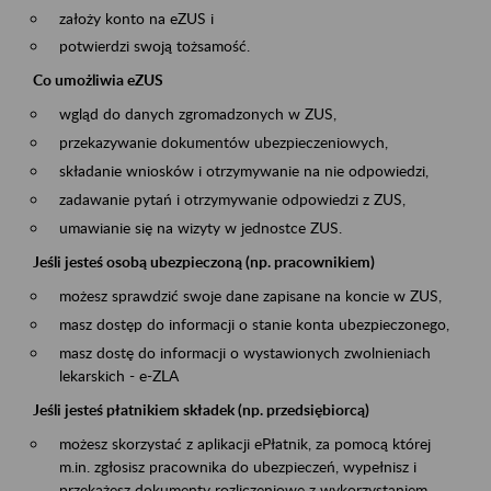
założy konto na eZUS i
potwierdzi swoją tożsamość.
Co umożliwia eZUS
wgląd do danych zgromadzonych w ZUS,
przekazywanie dokumentów ubezpieczeniowych,
składanie wniosków i otrzymywanie na nie odpowiedzi,
zadawanie pytań i otrzymywanie odpowiedzi z ZUS,
umawianie się na wizyty w jednostce ZUS.
Jeśli jesteś osobą ubezpieczoną (np. pracownikiem)
możesz sprawdzić swoje dane zapisane na koncie w ZUS,
masz dostęp do informacji o stanie konta ubezpieczonego,
masz dostę do informacji o wystawionych zwolnieniach
lekarskich - e-ZLA
Jeśli jesteś płatnikiem składek (np. przedsiębiorcą)
możesz skorzystać z aplikacji ePłatnik, za pomocą której
m.in. zgłosisz pracownika do ubezpieczeń, wypełnisz i
przekażesz dokumenty rozliczeniowe z wykorzystaniem