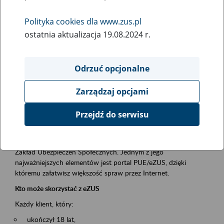
Polityka cookies dla www.zus.pl
Rodzaj wydarzenia
ostatnia aktualizacja 19.08.2024 r.
Szkolenia
Essential area
Odrzuć opcjonalne
obsługa klientów
Zarządzaj opcjami
Event description
Przejdź do serwisu
Platforma Usług Elektronicznych ZUS eZUS
to narzędzie, które ułatwia dostęp do usług świadczonych przez
Zakład Ubezpieczeń Społecznych. Jednym z jego
najważniejszych elementów jest portal PUE/eZUS, dzięki
któremu załatwisz większość spraw przez Internet.
Kto może skorzystać z eZUS
Każdy klient, który:
ukończył 18 lat,