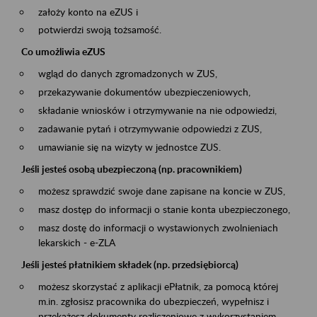
założy konto na eZUS i
potwierdzi swoją tożsamość.
Co umożliwia eZUS
wgląd do danych zgromadzonych w ZUS,
przekazywanie dokumentów ubezpieczeniowych,
składanie wniosków i otrzymywanie na nie odpowiedzi,
zadawanie pytań i otrzymywanie odpowiedzi z ZUS,
umawianie się na wizyty w jednostce ZUS.
Jeśli jesteś osobą ubezpieczoną (np. pracownikiem)
możesz sprawdzić swoje dane zapisane na koncie w ZUS,
masz dostęp do informacji o stanie konta ubezpieczonego,
masz dostę do informacji o wystawionych zwolnieniach
lekarskich - e-ZLA
Jeśli jesteś płatnikiem składek (np. przedsiębiorcą)
możesz skorzystać z aplikacji ePłatnik, za pomocą której
m.in. zgłosisz pracownika do ubezpieczeń, wypełnisz i
przekażesz dokumenty rozliczeniowe z wykorzystaniem