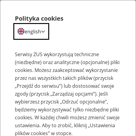
Polityka cookies
english
Menu
Search
Serwisy ZUS wykorzystują techniczne
(niezbędne) oraz analityczne (opcjonalne) pliki
cookies. Możesz zaakceptować wykorzystanie
Szkolenia
przez nas wszystkich takich plików (przycisk
„Przejdź do serwisu”) lub dostosować swoje
zgody (przycisk „Zarządzaj opcjami”). Jeśli
wybierzesz przycisk „Odrzuć opcjonalne”,
będziemy wykorzystywać tylko niezbędne pliki
cookies. W każdej chwili możesz zmienić swoje
Zaproś ZUS do siebie - zakładanie profili
ustawienia. Aby to zrobić, kliknij „Ustawienia
eZUS w siedzibie Twojej firmy
plików cookies” w stopce.