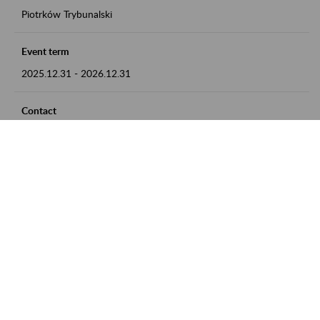
Piotrków Trybunalski
Event term
2025.12.31
-
2026.12.31
Contact
zgłoszenia przyjmujemy w godz. 8:00-15:00, pod numerem
telefonu 044 647 90 02
Zobacz także
Zaproś ZUS do siebie: Aktywni 50+