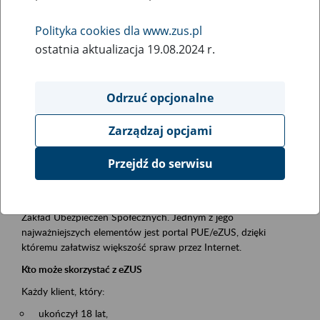
Polityka cookies dla www.zus.pl
Rodzaj wydarzenia
ostatnia aktualizacja 19.08.2024 r.
Szkolenia
Essential area
Odrzuć opcjonalne
obsługa klientów
Zarządzaj opcjami
Event description
Przejdź do serwisu
Platforma Usług Elektronicznych ZUS eZUS
to narzędzie, które ułatwia dostęp do usług świadczonych przez
Zakład Ubezpieczeń Społecznych. Jednym z jego
najważniejszych elementów jest portal PUE/eZUS, dzięki
któremu załatwisz większość spraw przez Internet.
Kto może skorzystać z eZUS
Każdy klient, który:
ukończył 18 lat,