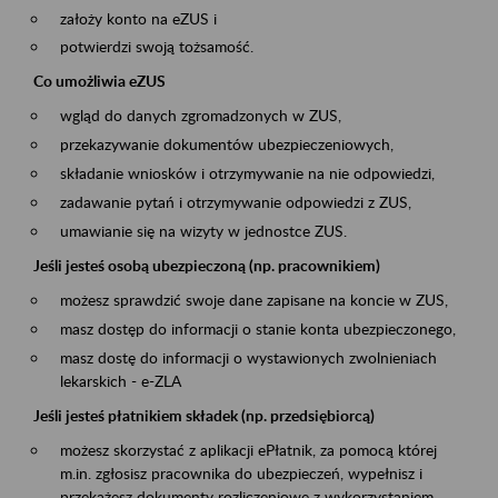
założy konto na eZUS i
potwierdzi swoją tożsamość.
Co umożliwia eZUS
wgląd do danych zgromadzonych w ZUS,
przekazywanie dokumentów ubezpieczeniowych,
składanie wniosków i otrzymywanie na nie odpowiedzi,
zadawanie pytań i otrzymywanie odpowiedzi z ZUS,
umawianie się na wizyty w jednostce ZUS.
Jeśli jesteś osobą ubezpieczoną (np. pracownikiem)
możesz sprawdzić swoje dane zapisane na koncie w ZUS,
masz dostęp do informacji o stanie konta ubezpieczonego,
masz dostę do informacji o wystawionych zwolnieniach
lekarskich - e-ZLA
Jeśli jesteś płatnikiem składek (np. przedsiębiorcą)
możesz skorzystać z aplikacji ePłatnik, za pomocą której
m.in. zgłosisz pracownika do ubezpieczeń, wypełnisz i
przekażesz dokumenty rozliczeniowe z wykorzystaniem