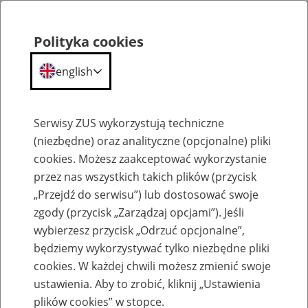
Polityka cookies
english
Menu
Search
Serwisy ZUS wykorzystują techniczne
(niezbędne) oraz analityczne (opcjonalne) pliki
cookies. Możesz zaakceptować wykorzystanie
Szkolenia
przez nas wszystkich takich plików (przycisk
„Przejdź do serwisu”) lub dostosować swoje
zgody (przycisk „Zarządzaj opcjami”). Jeśli
wybierzesz przycisk „Odrzuć opcjonalne”,
będziemy wykorzystywać tylko niezbędne pliki
cookies. W każdej chwili możesz zmienić swoje
Zaproś ZUS do siebie - zakładanie profili
ustawienia. Aby to zrobić, kliknij „Ustawienia
eZUS w siedzibie Twojej firmy
plików cookies” w stopce.