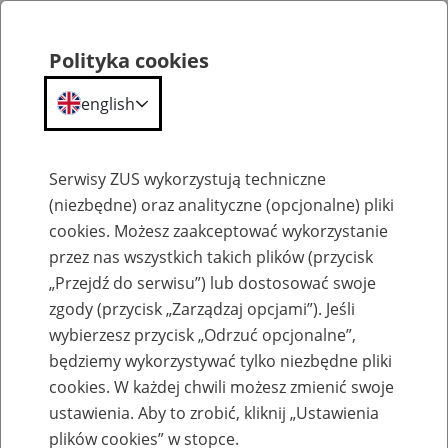
Polityka cookies
english
Menu
Search
Serwisy ZUS wykorzystują techniczne
(niezbędne) oraz analityczne (opcjonalne) pliki
cookies. Możesz zaakceptować wykorzystanie
Szkolenia
przez nas wszystkich takich plików (przycisk
„Przejdź do serwisu”) lub dostosować swoje
zgody (przycisk „Zarządzaj opcjami”). Jeśli
wybierzesz przycisk „Odrzuć opcjonalne”,
będziemy wykorzystywać tylko niezbędne pliki
cookies. W każdej chwili możesz zmienić swoje
Zaproś ZUS do siebie - zakładanie profili
ustawienia. Aby to zrobić, kliknij „Ustawienia
eZUS w siedzibie Twojej firmy
plików cookies” w stopce.