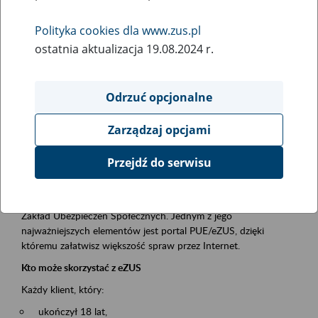
Polityka cookies dla www.zus.pl
Rodzaj wydarzenia
ostatnia aktualizacja 19.08.2024 r.
Szkolenia
Essential area
Odrzuć opcjonalne
obsługa klientów
Zarządzaj opcjami
Event description
Przejdź do serwisu
Platforma Usług Elektronicznych ZUS eZUS
to narzędzie, które ułatwia dostęp do usług świadczonych przez
Zakład Ubezpieczeń Społecznych. Jednym z jego
najważniejszych elementów jest portal PUE/eZUS, dzięki
któremu załatwisz większość spraw przez Internet.
Kto może skorzystać z eZUS
Każdy klient, który:
ukończył 18 lat,