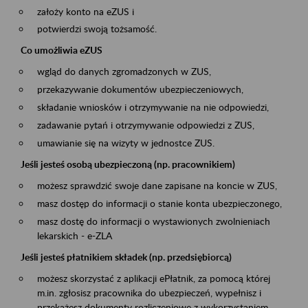
założy konto na eZUS i
potwierdzi swoją tożsamość.
Co umożliwia eZUS
wgląd do danych zgromadzonych w ZUS,
przekazywanie dokumentów ubezpieczeniowych,
składanie wniosków i otrzymywanie na nie odpowiedzi,
zadawanie pytań i otrzymywanie odpowiedzi z ZUS,
umawianie się na wizyty w jednostce ZUS.
Jeśli jesteś osobą ubezpieczoną (np. pracownikiem)
możesz sprawdzić swoje dane zapisane na koncie w ZUS,
masz dostęp do informacji o stanie konta ubezpieczonego,
masz dostę do informacji o wystawionych zwolnieniach
lekarskich - e-ZLA
Jeśli jesteś płatnikiem składek (np. przedsiębiorcą)
możesz skorzystać z aplikacji ePłatnik, za pomocą której
m.in. zgłosisz pracownika do ubezpieczeń, wypełnisz i
przekażesz dokumenty rozliczeniowe z wykorzystaniem