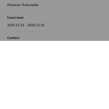
Piotrków Trybunalski
Event term
2025.12.31
-
2026.12.31
Contact
zgłoszenia przyjmujemy w godz. 8:00-15:00, pod numerem
telefonu 044 647 90 02
Zobacz także
Zaproś ZUS do siebie: Aktywni 50+