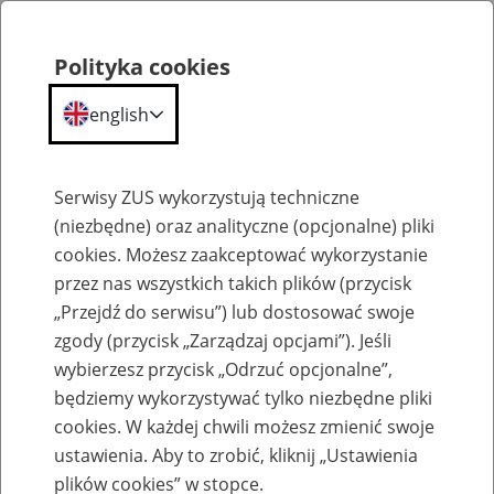
Polityka cookies
english
Menu
Search
Serwisy ZUS wykorzystują techniczne
(niezbędne) oraz analityczne (opcjonalne) pliki
cookies. Możesz zaakceptować wykorzystanie
Szkolenia
przez nas wszystkich takich plików (przycisk
„Przejdź do serwisu”) lub dostosować swoje
zgody (przycisk „Zarządzaj opcjami”). Jeśli
wybierzesz przycisk „Odrzuć opcjonalne”,
będziemy wykorzystywać tylko niezbędne pliki
cookies. W każdej chwili możesz zmienić swoje
Zaproś ZUS do siebie - zakładanie profili
ustawienia. Aby to zrobić, kliknij „Ustawienia
eZUS w siedzibie Twojej firmy
plików cookies” w stopce.