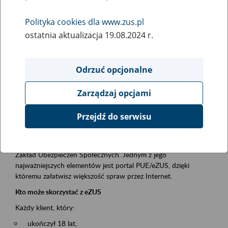
Polityka cookies dla www.zus.pl
Rodzaj wydarzenia
ostatnia aktualizacja 19.08.2024 r.
Szkolenia
Essential area
Odrzuć opcjonalne
obsługa klientów
Zarządzaj opcjami
Event description
Przejdź do serwisu
Platforma Usług Elektronicznych ZUS eZUS
to narzędzie, które ułatwia dostęp do usług świadczonych przez
Zakład Ubezpieczeń Społecznych. Jednym z jego
najważniejszych elementów jest portal PUE/eZUS, dzięki
któremu załatwisz większość spraw przez Internet.
Kto może skorzystać z eZUS
Każdy klient, który:
ukończył 18 lat,