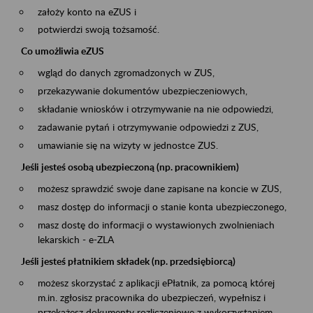
założy konto na eZUS i
potwierdzi swoją tożsamość.
Co umożliwia eZUS
wgląd do danych zgromadzonych w ZUS,
przekazywanie dokumentów ubezpieczeniowych,
składanie wniosków i otrzymywanie na nie odpowiedzi,
zadawanie pytań i otrzymywanie odpowiedzi z ZUS,
umawianie się na wizyty w jednostce ZUS.
Jeśli jesteś osobą ubezpieczoną (np. pracownikiem)
możesz sprawdzić swoje dane zapisane na koncie w ZUS,
masz dostęp do informacji o stanie konta ubezpieczonego,
masz dostę do informacji o wystawionych zwolnieniach
lekarskich - e-ZLA
Jeśli jesteś płatnikiem składek (np. przedsiębiorcą)
możesz skorzystać z aplikacji ePłatnik, za pomocą której
m.in. zgłosisz pracownika do ubezpieczeń, wypełnisz i
przekażesz dokumenty rozliczeniowe z wykorzystaniem