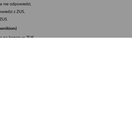
a nie odpowiedzi,
wiedzi z ZUS,
 ZUS.
cownikiem)
e na koncie w ZUS,
onta ubezpieczonego,
ych zwolnieniach lekarskich - e-ZLA
iębiorcą)
, za pomocą której m.in. zgłosisz pracownika do
 dokumenty rozliczeniowe z wykorzystaniem danych z bazy
wiadczenia o niezaleganiu i odebrać go na PUE/eZUS,
swoich pracowników - e-ZLA
11A, czyli informacji o dochodach uzyskanych od ZUS lub
o obliczenia podatku przez ZUS,