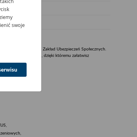
takich
cisk
dziemy
ienić swoje
US
sług świadczonych przez Zakład Ubezpieczeń Społecznych.
jest portal PUE/eZUS, dzięki któremu załatwisz
serwisu
ZUS,
zeniowych,