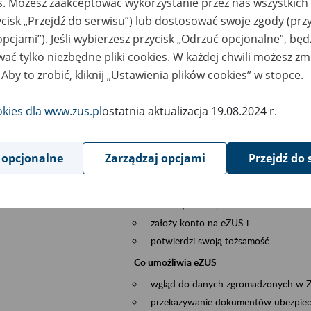
es. Możesz zaakceptować wykorzystanie przez nas wszystkich 
dzaj wydarzenia
Szkolenia
ycisk „Przejdź do serwisu”) lub dostosować swoje zgody (przy
opcjami”). Jeśli wybierzesz przycisk „Odrzuć opcjonalne”, bę
sential area
obsługa klientów
ać tylko niezbędne pliki cookies. W każdej chwili możesz zm
 Aby to zrobić, kliknij „Ustawienia plików cookies” w stopce.
ent description
Platforma Usług Elektronicznych ZUS eZ
okies dla www.zus.pl
ostatnia aktualizacja 19.08.2024 r.
to narzędzie, które ułatwia dostęp do u
Jednym z jego najważniejszych elementów 
większość spraw przez Internet.
 opcjonalne
Zarządzaj opcjami
Przejdź do 
Kto może skorzystać z eZUS
Każdy klient, który:
ukończył 18 lat,
założy konto na eZUS i
potwierdzi swoją tożsamość.
Co umożliwia eZUS
wgląd do danych zgromadzonych w 
przekazywanie dokumentów ubezpiec