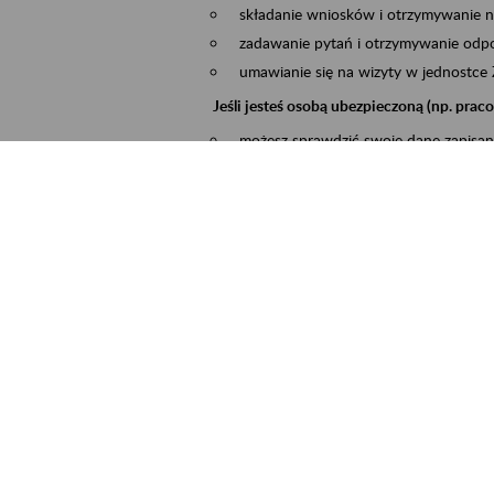
składanie wniosków i otrzymywanie n
zadawanie pytań i otrzymywanie odpo
umawianie się na wizyty w jednostce
Jeśli jesteś osobą ubezpieczoną (np. pra
możesz sprawdzić swoje dane zapisan
masz dostęp do informacji o stanie k
masz dostę do informacji o wystawion
Jeśli jesteś płatnikiem składek (np. przeds
możesz skorzystać z aplikacji ePłatnik
ubezpieczeń, wypełnisz i przekażesz
ZUS,
możesz złożyć wniosek o wydanie zaś
masz dostęp do zwolnień lekarskich 
Jeśli jesteś świadczeniobiorcą
masz dostęp m.in. do formularza PIT 
do formularza PIT 40A, czyli roczneg
możesz zarezerwować wizytę,