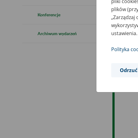
pliki cooki
Ro
plików (prz
Konferencje
„Zarządzaj 
Es
wykorzystyw
ustawienia.
Archiwum wydarzeń
Ev
Polityka co
Odrzuć