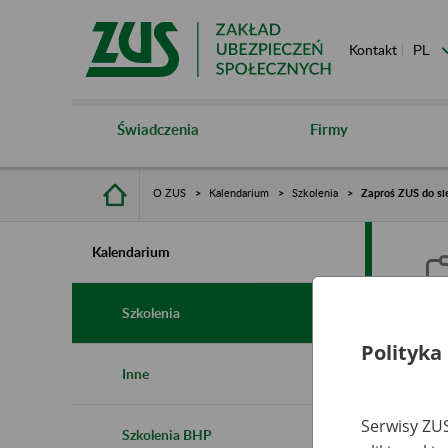
Kontakt
Świadczenia
Firmy
O ZUS
Kalendarium
Szkolenia
Zaproś ZUS do sie
Kalendarium
Szkolenia
Polityka
Z
Inne
s
Serwisy ZUS
Szkolenia BHP