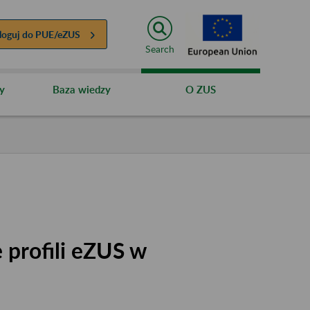
loguj do
PUE/eZUS
Search
y
Baza wiedzy
O ZUS
 profili eZUS w