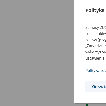
Polityka
Serwisy ZUS
pliki cooki
plików (prz
„Zarządzaj 
wykorzystyw
ustawienia.
Polityka co
Odrzuć