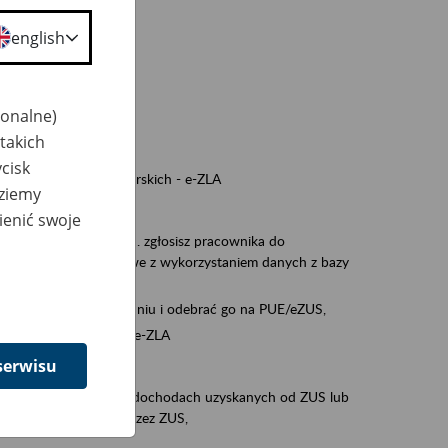
a nie odpowiedzi,
english
wiedzi z ZUS,
 ZUS.
cownikiem)
jonalne)
e na koncie w ZUS,
takich
onta ubezpieczonego,
cisk
ych zwolnieniach lekarskich - e-ZLA
dziemy
iębiorcą)
ienić swoje
, za pomocą której m.in. zgłosisz pracownika do
 dokumenty rozliczeniowe z wykorzystaniem danych z bazy
wiadczenia o niezaleganiu i odebrać go na PUE/eZUS,
swoich pracowników - e-ZLA
serwisu
11A, czyli informacji o dochodach uzyskanych od ZUS lub
o obliczenia podatku przez ZUS,