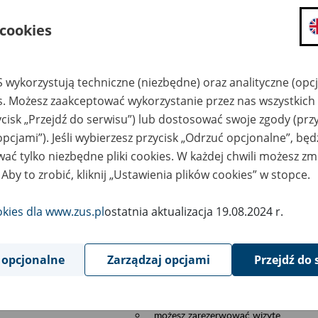
składanie wniosków i otrzymywanie n
 cookies
zadawanie pytań i otrzymywanie odpo
umawianie się na wizyty w jednostce
Jeśli jesteś osobą ubezpieczoną (np. pra
 wykorzystują techniczne (niezbędne) oraz analityczne (opc
możesz sprawdzić swoje dane zapisan
es. Możesz zaakceptować wykorzystanie przez nas wszystkich 
masz dostęp do informacji o stanie k
ycisk „Przejdź do serwisu”) lub dostosować swoje zgody (przy
masz dostę do informacji o wystawion
opcjami”). Jeśli wybierzesz przycisk „Odrzuć opcjonalne”, bę
Jeśli jesteś płatnikiem składek (np. przeds
ać tylko niezbędne pliki cookies. W każdej chwili możesz zm
możesz skorzystać z aplikacji ePłatnik
 Aby to zrobić, kliknij „Ustawienia plików cookies” w stopce.
ubezpieczeń, wypełnisz i przekażesz
ZUS,
okies dla www.zus.pl
ostatnia aktualizacja 19.08.2024 r.
możesz złożyć wniosek o wydanie zaś
masz dostęp do zwolnień lekarskich 
 opcjonalne
Zarządzaj opcjami
Przejdź do 
Jeśli jesteś świadczeniobiorcą
masz dostęp m.in. do formularza PIT 
do formularza PIT 40A, czyli roczneg
możesz zarezerwować wizytę,