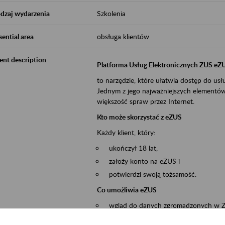
dzaj wydarzenia
Szkolenia
sential area
obsługa klientów
ent description
Platforma Usług Elektronicznych ZUS eZ
to narzędzie, które ułatwia dostęp do u
Jednym z jego najważniejszych elementów 
większość spraw przez Internet.
Kto może skorzystać z eZUS
Każdy klient, który:
ukończył 18 lat,
założy konto na eZUS i
potwierdzi swoją tożsamość.
Co umożliwia eZUS
wgląd do danych zgromadzonych w 
przekazywanie dokumentów ubezpiec