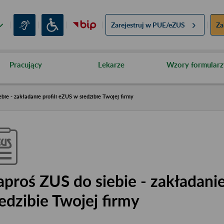
Zarejestruj w
PUE/eZUS
Za
Pracujący
Lekarze
Wzory formularz
bie - zakładanie profili eZUS w siedzibie Twojej firmy
aproś ZUS do siebie - zakładanie
iedzibie Twojej firmy