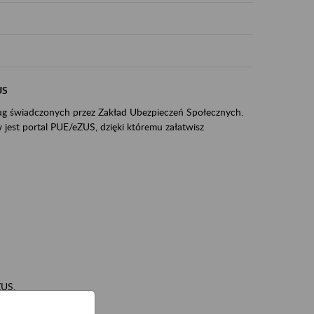
US
sług świadczonych przez Zakład Ubezpieczeń Społecznych.
jest portal PUE/eZUS, dzięki któremu załatwisz
ZUS,
zeniowych,