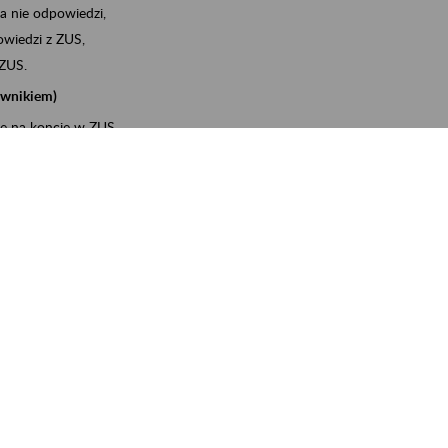
a nie odpowiedzi,
wiedzi z ZUS,
 ZUS.
cownikiem)
e na koncie w ZUS,
onta ubezpieczonego,
ych zwolnieniach lekarskich - e-ZLA
iębiorcą)
, za pomocą której m.in. zgłosisz pracownika do
 dokumenty rozliczeniowe z wykorzystaniem danych z bazy
wiadczenia o niezaleganiu i odebrać go na PUE/eZUS,
swoich pracowników - e-ZLA
11A, czyli informacji o dochodach uzyskanych od ZUS lub
o obliczenia podatku przez ZUS,