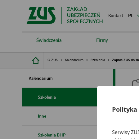
Kontakt
Świadczenia
Firmy
O ZUS
Kalendarium
Szkolenia
Zaproś ZUS do sie
Kalendarium
Szkolenia
Polityka
Z
Inne
s
Serwisy ZUS
Szkolenia BHP