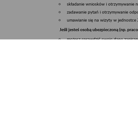
składanie wniosków i otrzymywanie n
zadawanie pytań i otrzymywanie odpo
umawianie się na wizyty w jednostce
Jeśli jesteś osobą ubezpieczoną (np. pra
możesz sprawdzić swoje dane zapisan
masz dostęp do informacji o stanie k
masz dostę do informacji o wystawion
Jeśli jesteś płatnikiem składek (np. przeds
możesz skorzystać z aplikacji ePłatnik
ubezpieczeń, wypełnisz i przekażesz
ZUS,
możesz złożyć wniosek o wydanie zaś
masz dostęp do zwolnień lekarskich 
Jeśli jesteś świadczeniobiorcą
masz dostęp m.in. do formularza PIT 
do formularza PIT 40A, czyli roczneg
możesz zarezerwować wizytę,