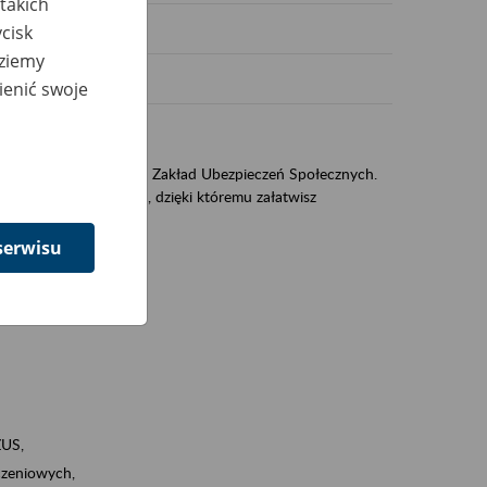
takich
cisk
dziemy
ienić swoje
US
sług świadczonych przez Zakład Ubezpieczeń Społecznych.
jest portal PUE/eZUS, dzięki któremu załatwisz
serwisu
ZUS,
zeniowych,