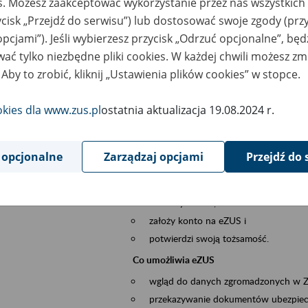
es. Możesz zaakceptować wykorzystanie przez nas wszystkich 
dzaj wydarzenia
Szkolenia
ycisk „Przejdź do serwisu”) lub dostosować swoje zgody (przy
opcjami”). Jeśli wybierzesz przycisk „Odrzuć opcjonalne”, bę
sential area
obsługa klientów
ać tylko niezbędne pliki cookies. W każdej chwili możesz zm
 Aby to zrobić, kliknij „Ustawienia plików cookies” w stopce.
ent description
Platforma Usług Elektronicznych ZUS eZ
okies dla www.zus.pl
ostatnia aktualizacja 19.08.2024 r.
to narzędzie, które ułatwia dostęp do u
Jednym z jego najważniejszych elementów 
większość spraw przez Internet.
 opcjonalne
Zarządzaj opcjami
Przejdź do 
Kto może skorzystać z eZUS
Każdy klient, który:
ukończył 18 lat,
założy konto na eZUS i
potwierdzi swoją tożsamość.
Co umożliwia eZUS
wgląd do danych zgromadzonych w 
przekazywanie dokumentów ubezpiec