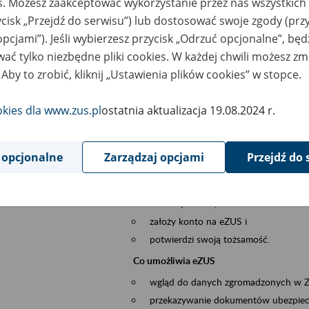
es. Możesz zaakceptować wykorzystanie przez nas wszystkich 
dzaj wydarzenia
Szkolenia
ycisk „Przejdź do serwisu”) lub dostosować swoje zgody (przy
opcjami”). Jeśli wybierzesz przycisk „Odrzuć opcjonalne”, bę
sential area
obsługa klientów
ać tylko niezbędne pliki cookies. W każdej chwili możesz zm
 Aby to zrobić, kliknij „Ustawienia plików cookies” w stopce.
ent description
Platforma Usług Elektronicznych ZUS eZ
okies dla www.zus.pl
ostatnia aktualizacja 19.08.2024 r.
to narzędzie, które ułatwia dostęp do u
Jednym z jego najważniejszych elementów 
większość spraw przez Internet.
 opcjonalne
Zarządzaj opcjami
Przejdź do 
Kto może skorzystać z eZUS
Każdy klient, który:
ukończył 18 lat,
założy konto na eZUS i
potwierdzi swoją tożsamość.
Co umożliwia eZUS
wgląd do danych zgromadzonych w 
przekazywanie dokumentów ubezpiec