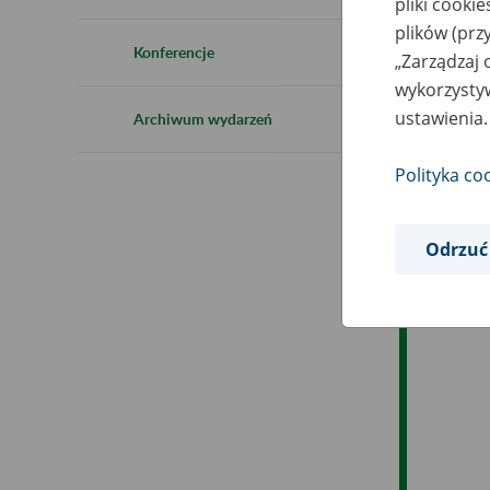
pliki cooki
Ro
plików (prz
Konferencje
„Zarządzaj 
Es
wykorzystyw
ustawienia.
Archiwum wydarzeń
Ev
Polityka co
Odrzuć