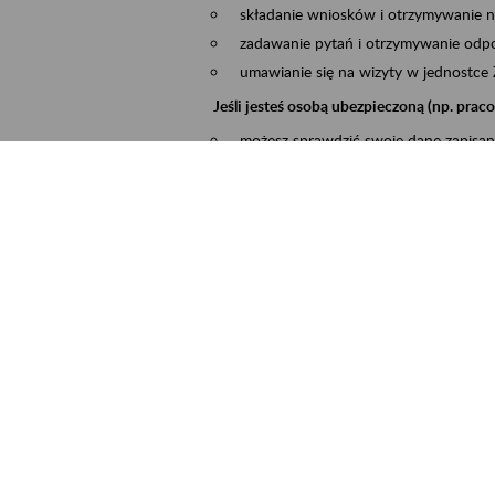
składanie wniosków i otrzymywanie n
zadawanie pytań i otrzymywanie odpo
umawianie się na wizyty w jednostce
Jeśli jesteś osobą ubezpieczoną (np. pra
możesz sprawdzić swoje dane zapisan
masz dostęp do informacji o stanie k
masz dostę do informacji o wystawion
Jeśli jesteś płatnikiem składek (np. przeds
możesz skorzystać z aplikacji ePłatnik
ubezpieczeń, wypełnisz i przekażesz
ZUS,
możesz złożyć wniosek o wydanie zaś
masz dostęp do zwolnień lekarskich 
Jeśli jesteś świadczeniobiorcą
masz dostęp m.in. do formularza PIT 
do formularza PIT 40A, czyli roczneg
możesz zarezerwować wizytę,