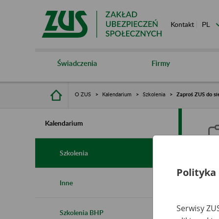
Kontakt
Świadczenia
Firmy
O ZUS
Kalendarium
Szkolenia
Zaproś ZUS do sie
Kalendarium
Szkolenia
Polityka
Z
Inne
s
Serwisy ZUS
Szkolenia BHP