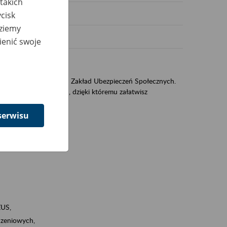
takich
cisk
dziemy
ienić swoje
US
sług świadczonych przez Zakład Ubezpieczeń Społecznych.
jest portal PUE/eZUS, dzięki któremu załatwisz
serwisu
ZUS,
zeniowych,