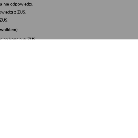
a nie odpowiedzi,
wiedzi z ZUS,
 ZUS.
cownikiem)
e na koncie w ZUS,
onta ubezpieczonego,
ych zwolnieniach lekarskich - e-ZLA
iębiorcą)
, za pomocą której m.in. zgłosisz pracownika do
 dokumenty rozliczeniowe z wykorzystaniem danych z bazy
wiadczenia o niezaleganiu i odebrać go na PUE/eZUS,
swoich pracowników - e-ZLA
11A, czyli informacji o dochodach uzyskanych od ZUS lub
o obliczenia podatku przez ZUS,