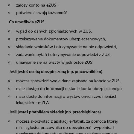
założy konto na eZUS i
potwierdzi swoją tożsamość.
Co umożliwia eZUS
wgląd do danych zgromadzonych w ZUS,
przekazywanie dokumentów ubezpieczeniowych,
składanie wniosków i otrzymywanie na nie odpowiedzi,
zadawanie pytań i otrzymywanie odpowiedzi z ZUS,
umawianie się na wizyty w jednostce ZUS.
Jeśli jesteś osobą ubezpieczoną (np. pracownikiem)
możesz sprawdzić swoje dane zapisane na koncie w ZUS,
masz dostęp do informacji o stanie konta ubezpieczonego,
masz dostę do informacji o wystawionych zwolnieniach
lekarskich - e-ZLA
Jeśli jesteś płatnikiem składek (np. przedsiębiorcą)
możesz skorzystać z aplikacji ePłatnik, za pomocą której
m.in. zgłosisz pracownika do ubezpieczeń, wypełnisz i
przekażesz dokumenty rozliczeniowe z wykorzystaniem