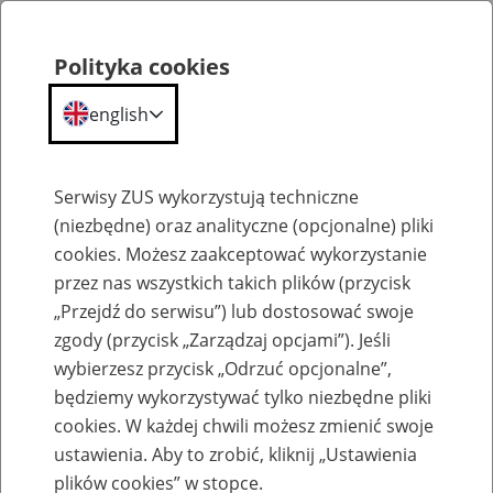
Polityka cookies
english
Menu
Search
Serwisy ZUS wykorzystują techniczne
(niezbędne) oraz analityczne (opcjonalne) pliki
cookies. Możesz zaakceptować wykorzystanie
Szkolenia
przez nas wszystkich takich plików (przycisk
„Przejdź do serwisu”) lub dostosować swoje
zgody (przycisk „Zarządzaj opcjami”). Jeśli
wybierzesz przycisk „Odrzuć opcjonalne”,
będziemy wykorzystywać tylko niezbędne pliki
cookies. W każdej chwili możesz zmienić swoje
Zaproś ZUS do siebie - zakładanie profili
ustawienia. Aby to zrobić, kliknij „Ustawienia
eZUS w siedzibie Twojej firmy
plików cookies” w stopce.