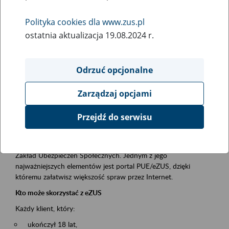
Polityka cookies dla www.zus.pl
Rodzaj wydarzenia
ostatnia aktualizacja 19.08.2024 r.
Szkolenia
Essential area
Odrzuć opcjonalne
obsługa klientów
Zarządzaj opcjami
Event description
Przejdź do serwisu
Platforma Usług Elektronicznych ZUS eZUS
to narzędzie, które ułatwia dostęp do usług świadczonych przez
Zakład Ubezpieczeń Społecznych. Jednym z jego
najważniejszych elementów jest portal PUE/eZUS, dzięki
któremu załatwisz większość spraw przez Internet.
Kto może skorzystać z eZUS
Każdy klient, który:
ukończył 18 lat,