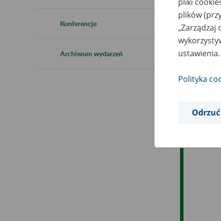
pliki cooki
Ro
plików (prz
Konferencje
„Zarządzaj 
Es
wykorzystyw
ustawienia.
Archiwum wydarzeń
Ev
Polityka co
Odrzuć