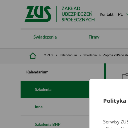
Kontakt
Świadczenia
Firmy
O ZUS
Kalendarium
Szkolenia
Zaproś ZUS do sie
Kalendarium
Szkolenia
Polityka
Z
Inne
s
Serwisy ZUS
Szkolenia BHP