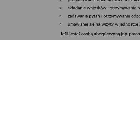
składanie wniosków i otrzymywanie n
zadawanie pytań i otrzymywanie odpo
umawianie się na wizyty w jednostce
Jeśli jesteś osobą ubezpieczoną (np. pra
możesz sprawdzić swoje dane zapisan
masz dostęp do informacji o stanie k
masz dostęp do informacji o wystawio
Jeśli jesteś płatnikiem składek (np. przeds
możesz skorzystać z aplikacji ePłatnik
ubezpieczeń, wypełnisz i przekażesz
ZUS,
możesz złożyć wniosek o wydanie zaśw
masz dostęp do zwolnień lekarskich 
Jeśli jesteś świadczeniobiorcą
masz dostęp m.in. do formularza PIT 
do formularza PIT 40A, czyli roczneg