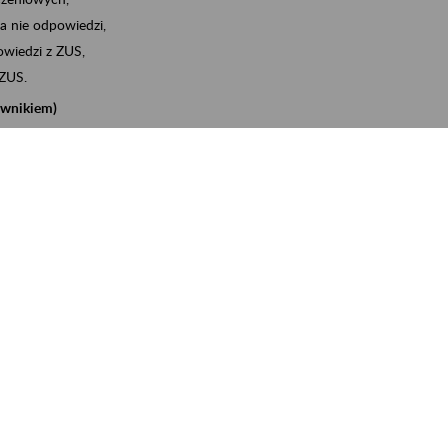
a nie odpowiedzi,
wiedzi z ZUS,
 ZUS.
cownikiem)
e na koncie w ZUS,
onta ubezpieczonego,
nych zwolnieniach lekarskich - e-ZLA
iębiorcą)
, za pomocą której m.in. zgłosisz pracownika do
 dokumenty rozliczeniowe z wykorzystaniem danych z bazy
iadczenia o niezaleganiu i odebrać go na eZUS,
swoich pracowników - e-ZLA
11A, czyli informacji o dochodach uzyskanych od ZUS lub
o obliczenia podatku przez ZUS,