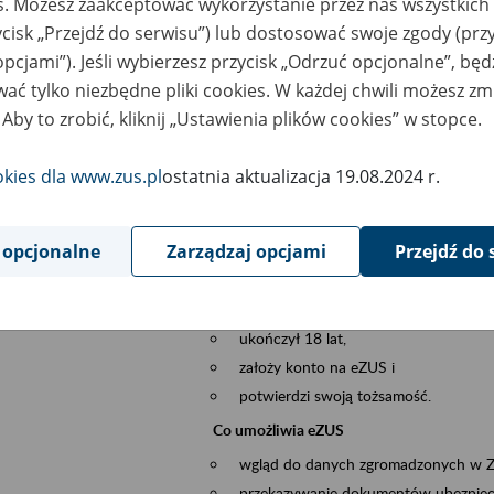
es. Możesz zaakceptować wykorzystanie przez nas wszystkich 
dzaj wydarzenia
Szkolenia
ycisk „Przejdź do serwisu”) lub dostosować swoje zgody (przy
opcjami”). Jeśli wybierzesz przycisk „Odrzuć opcjonalne”, bę
sential area
obsługa klientów
ać tylko niezbędne pliki cookies. W każdej chwili możesz zm
 Aby to zrobić, kliknij „Ustawienia plików cookies” w stopce.
ent description
Platforma Usług Elektronicznych eZUS
to narzędzie, które ułatwia dostęp do u
okies dla www.zus.pl
ostatnia aktualizacja 19.08.2024 r.
Jednym z jego najważniejszych elementów 
spraw przez Internet.
 opcjonalne
Zarządzaj opcjami
Przejdź do 
Kto może skorzystać z eZUS
Każdy klient, który:
ukończył 18 lat,
założy konto na eZUS i
potwierdzi swoją tożsamość.
Co umożliwia eZUS
wgląd do danych zgromadzonych w 
przekazywanie dokumentów ubezpiec