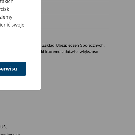
takich
cisk
dziemy
ienić swoje
sług świadczonych przez Zakład Ubezpieczeń Społecznych.
jest portal eZUS, dzięki któremu załatwisz większość
serwisu
ZUS,
zeniowych,