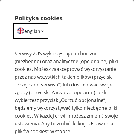
Polityka cookies
english
Menu
Search
Serwisy ZUS wykorzystują techniczne
(niezbędne) oraz analityczne (opcjonalne) pliki
cookies. Możesz zaakceptować wykorzystanie
Szkolenia
przez nas wszystkich takich plików (przycisk
„Przejdź do serwisu”) lub dostosować swoje
zgody (przycisk „Zarządzaj opcjami”). Jeśli
wybierzesz przycisk „Odrzuć opcjonalne”,
będziemy wykorzystywać tylko niezbędne pliki
cookies. W każdej chwili możesz zmienić swoje
Zaproś ZUS do siebie - zakładanie profili
ustawienia. Aby to zrobić, kliknij „Ustawienia
eZUS w siedzibie Twojej firmy
plików cookies” w stopce.