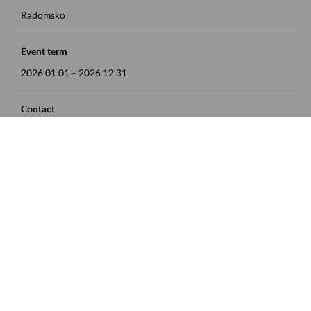
Radomsko
Event term
2026.01.01
-
2026.12.31
Contact
zgłoszenia przyjmujemy w godz. 8:00 - 15:00 pod numerem
telefonu 44 685 33 50
Zobacz także
Zaproś ZUS do siebie: Aktywni 50+