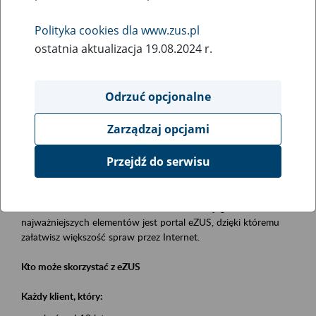
Polityka cookies dla www.zus.pl
Rodzaj wydarzenia
ostatnia aktualizacja 19.08.2024 r.
Szkolenia
Essential area
Odrzuć opcjonalne
obsługa klientów
Zarządzaj opcjami
Event description
Przejdź do serwisu
Platforma Usług Elektronicznych eZUS
to narzędzie, które ułatwia dostęp do usług świadczonych przez
Zakład Ubezpieczeń Społecznych. Jednym z jego
najważniejszych elementów jest portal eZUS, dzięki któremu
załatwisz większość spraw przez Internet.
Kto może skorzystać z eZUS
Każdy klient, który: