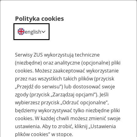
Polityka cookies
english
Menu
Search
Serwisy ZUS wykorzystują techniczne
(niezbędne) oraz analityczne (opcjonalne) pliki
cookies. Możesz zaakceptować wykorzystanie
Szkolenia
przez nas wszystkich takich plików (przycisk
„Przejdź do serwisu”) lub dostosować swoje
zgody (przycisk „Zarządzaj opcjami”). Jeśli
wybierzesz przycisk „Odrzuć opcjonalne”,
będziemy wykorzystywać tylko niezbędne pliki
cookies. W każdej chwili możesz zmienić swoje
Zaproś ZUS do siebie - zakładanie profili
ustawienia. Aby to zrobić, kliknij „Ustawienia
eZUS w siedzibie Twojej firmy
plików cookies” w stopce.