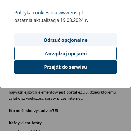
Polityka cookies dla www.zus.pl
Rodzaj wydarzenia
ostatnia aktualizacja 19.08.2024 r.
Szkolenia
Essential area
Odrzuć opcjonalne
obsługa klientów
Zarządzaj opcjami
Event description
Przejdź do serwisu
Platforma Usług Elektronicznych eZUS
to narzędzie, które ułatwia dostęp do usług świadczonych przez
Zakład Ubezpieczeń Społecznych. Jednym z jego
najważniejszych elementów jest portal eZUS, dzięki któremu
załatwisz większość spraw przez Internet.
Kto może skorzystać z eZUS
Każdy klient, który: