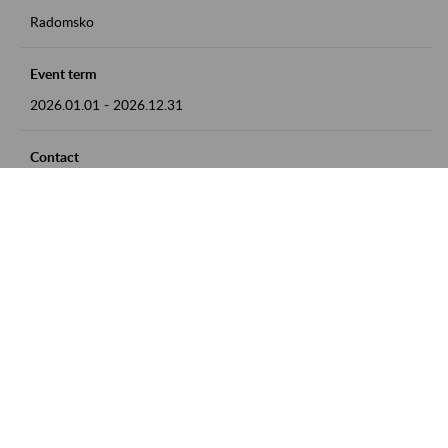
Radomsko
Event term
2026.01.01
-
2026.12.31
Contact
zgłoszenia przyjmujemy w godz. 8:00 - 15:00 pod numerem
telefonu 44 685 33 50
Zobacz także
Zaproś ZUS do siebie: Aktywni 50+