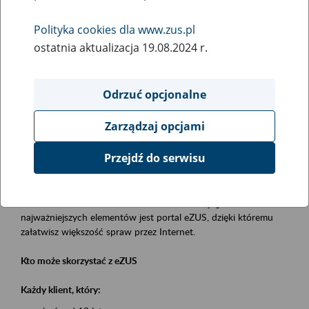
Polityka cookies dla www.zus.pl
Rodzaj wydarzenia
ostatnia aktualizacja 19.08.2024 r.
Szkolenia
Essential area
Odrzuć opcjonalne
obsługa klientów
Zarządzaj opcjami
Event description
Przejdź do serwisu
Platforma Usług Elektronicznych eZUS
to narzędzie, które ułatwia dostęp do usług świadczonych przez
Zakład Ubezpieczeń Społecznych. Jednym z jego
najważniejszych elementów jest portal eZUS, dzięki któremu
załatwisz większość spraw przez Internet.
Kto może skorzystać z eZUS
Każdy klient, który: