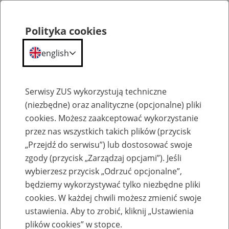
Polityka cookies
english
Menu
Search
Serwisy ZUS wykorzystują techniczne
(niezbędne) oraz analityczne (opcjonalne) pliki
cookies. Możesz zaakceptować wykorzystanie
Szkolenia
przez nas wszystkich takich plików (przycisk
„Przejdź do serwisu”) lub dostosować swoje
zgody (przycisk „Zarządzaj opcjami”). Jeśli
wybierzesz przycisk „Odrzuć opcjonalne”,
będziemy wykorzystywać tylko niezbędne pliki
cookies. W każdej chwili możesz zmienić swoje
Zaproś ZUS do siebie - zakładanie profili
ustawienia. Aby to zrobić, kliknij „Ustawienia
eZUS w siedzibie Twojej firmy
plików cookies” w stopce.