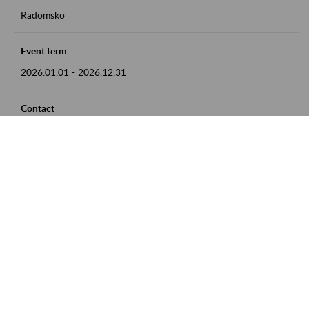
Radomsko
Event term
2026.01.01
-
2026.12.31
Contact
zgłoszenia przyjmujemy w godz. 8:00 - 15:00 pod numerem
telefonu 44 685 33 50
Zobacz także
Zaproś ZUS do siebie: Aktywni 50+