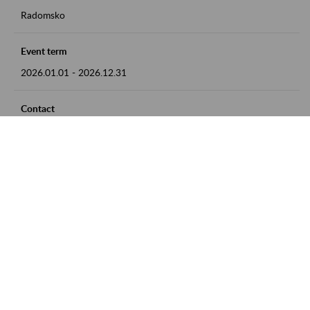
Radomsko
Event term
2026.01.01
-
2026.12.31
Contact
zgłoszenia przyjmujemy w godz. 8:00 - 15:00 pod numerem
telefonu 44 685 33 50
Zobacz także
Zaproś ZUS do siebie: Aktywni 50+