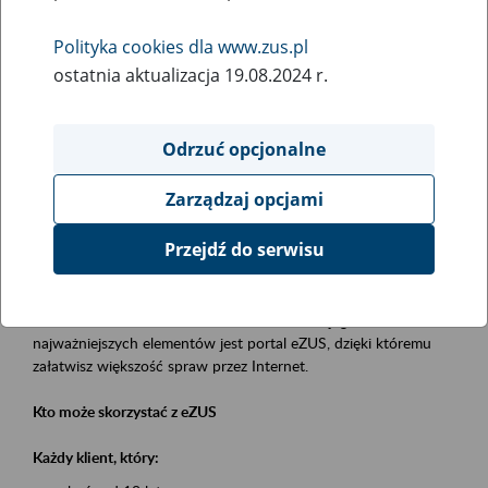
Polityka cookies dla www.zus.pl
Rodzaj wydarzenia
ostatnia aktualizacja 19.08.2024 r.
Szkolenia
Essential area
Odrzuć opcjonalne
obsługa klientów
Zarządzaj opcjami
Event description
Przejdź do serwisu
Platforma Usług Elektronicznych eZUS
to narzędzie, które ułatwia dostęp do usług świadczonych przez
Zakład Ubezpieczeń Społecznych. Jednym z jego
najważniejszych elementów jest portal eZUS, dzięki któremu
załatwisz większość spraw przez Internet.
Kto może skorzystać z eZUS
Każdy klient, który: