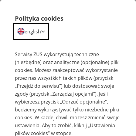
Polityka cookies
english
Menu
Search
Serwisy ZUS wykorzystują techniczne
(niezbędne) oraz analityczne (opcjonalne) pliki
cookies. Możesz zaakceptować wykorzystanie
Szkolenia
przez nas wszystkich takich plików (przycisk
„Przejdź do serwisu”) lub dostosować swoje
zgody (przycisk „Zarządzaj opcjami”). Jeśli
wybierzesz przycisk „Odrzuć opcjonalne”,
będziemy wykorzystywać tylko niezbędne pliki
cookies. W każdej chwili możesz zmienić swoje
Zaproś ZUS do siebie - zakładanie profili
ustawienia. Aby to zrobić, kliknij „Ustawienia
eZUS w siedzibie Twojej firmy
plików cookies” w stopce.