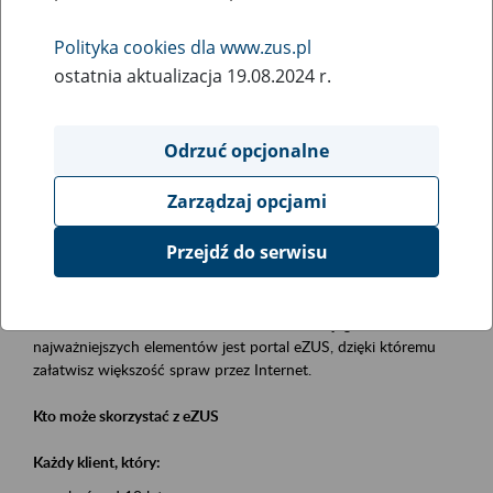
Polityka cookies dla www.zus.pl
Rodzaj wydarzenia
ostatnia aktualizacja 19.08.2024 r.
Szkolenia
Essential area
Odrzuć opcjonalne
obsługa klientów
Zarządzaj opcjami
Event description
Przejdź do serwisu
Platforma Usług Elektronicznych eZUS
to narzędzie, które ułatwia dostęp do usług świadczonych przez
Zakład Ubezpieczeń Społecznych. Jednym z jego
najważniejszych elementów jest portal eZUS, dzięki któremu
załatwisz większość spraw przez Internet.
Kto może skorzystać z eZUS
Każdy klient, który: