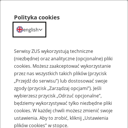
Polityka cookies
english
Menu
Search
Serwisy ZUS wykorzystują techniczne
(niezbędne) oraz analityczne (opcjonalne) pliki
cookies. Możesz zaakceptować wykorzystanie
Szkolenia
przez nas wszystkich takich plików (przycisk
„Przejdź do serwisu”) lub dostosować swoje
zgody (przycisk „Zarządzaj opcjami”). Jeśli
wybierzesz przycisk „Odrzuć opcjonalne”,
będziemy wykorzystywać tylko niezbędne pliki
cookies. W każdej chwili możesz zmienić swoje
Zaproś ZUS do siebie - zakładanie profili
ustawienia. Aby to zrobić, kliknij „Ustawienia
eZUS w siedzibie Twojej firmy
plików cookies” w stopce.