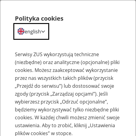
Polityka cookies
english
Menu
Search
Serwisy ZUS wykorzystują techniczne
(niezbędne) oraz analityczne (opcjonalne) pliki
cookies. Możesz zaakceptować wykorzystanie
Szkolenia
przez nas wszystkich takich plików (przycisk
„Przejdź do serwisu”) lub dostosować swoje
zgody (przycisk „Zarządzaj opcjami”). Jeśli
wybierzesz przycisk „Odrzuć opcjonalne”,
będziemy wykorzystywać tylko niezbędne pliki
cookies. W każdej chwili możesz zmienić swoje
Zaproś ZUS do siebie - zakładanie profili
ustawienia. Aby to zrobić, kliknij „Ustawienia
eZUS w siedzibie Twojej firmy
plików cookies” w stopce.