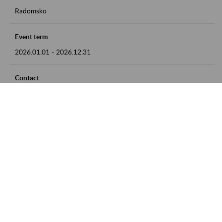
Radomsko
Event term
2026.01.01
-
2026.12.31
Contact
zgłoszenia przyjmujemy w godz. 8:00 - 15:00 pod numerem
telefonu 44 685 33 50
Zobacz także
Zaproś ZUS do siebie: Aktywni 50+