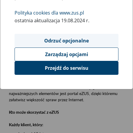
Polityka cookies dla www.zus.pl
Rodzaj wydarzenia
ostatnia aktualizacja 19.08.2024 r.
Szkolenia
Essential area
Odrzuć opcjonalne
obsługa klientów
Zarządzaj opcjami
Event description
Przejdź do serwisu
Platforma Usług Elektronicznych eZUS
to narzędzie, które ułatwia dostęp do usług świadczonych przez
Zakład Ubezpieczeń Społecznych. Jednym z jego
najważniejszych elementów jest portal eZUS, dzięki któremu
załatwisz większość spraw przez Internet.
Kto może skorzystać z eZUS
Każdy klient, który: