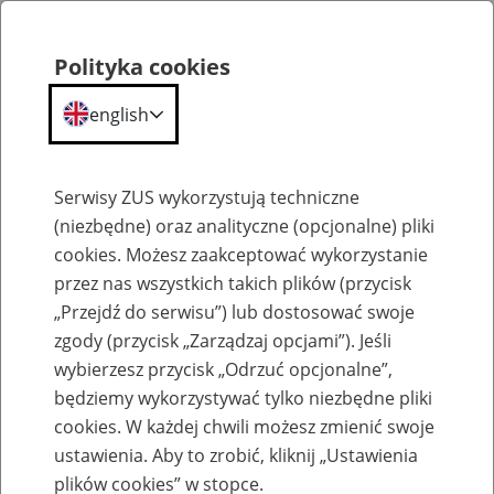
Polityka cookies
english
Menu
Search
Serwisy ZUS wykorzystują techniczne
(niezbędne) oraz analityczne (opcjonalne) pliki
cookies. Możesz zaakceptować wykorzystanie
Szkolenia
przez nas wszystkich takich plików (przycisk
„Przejdź do serwisu”) lub dostosować swoje
zgody (przycisk „Zarządzaj opcjami”). Jeśli
wybierzesz przycisk „Odrzuć opcjonalne”,
będziemy wykorzystywać tylko niezbędne pliki
cookies. W każdej chwili możesz zmienić swoje
Zaproś ZUS do siebie - zakładanie profili
ustawienia. Aby to zrobić, kliknij „Ustawienia
eZUS w siedzibie Twojej firmy
plików cookies” w stopce.