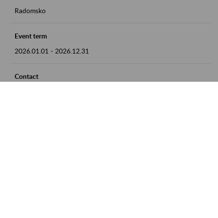
Radomsko
Event term
2026.01.01
-
2026.12.31
Contact
zgłoszenia przyjmujemy w godz. 8:00 - 15:00 pod numerem
telefonu 44 685 33 50
Zobacz także
Zaproś ZUS do siebie: Aktywni 50+