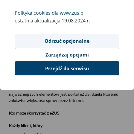
Polityka cookies dla www.zus.pl
Rodzaj wydarzenia
ostatnia aktualizacja 19.08.2024 r.
Szkolenia
Essential area
Odrzuć opcjonalne
obsługa klientów
Zarządzaj opcjami
Event description
Przejdź do serwisu
Platforma Usług Elektronicznych eZUS
to narzędzie, które ułatwia dostęp do usług świadczonych przez
Zakład Ubezpieczeń Społecznych. Jednym z jego
najważniejszych elementów jest portal eZUS, dzięki któremu
załatwisz większość spraw przez Internet.
Kto może skorzystać z eZUS
Każdy klient, który: