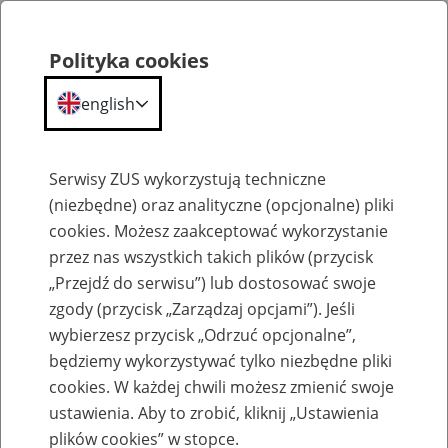
Polityka cookies
english
Menu
Search
Serwisy ZUS wykorzystują techniczne
(niezbędne) oraz analityczne (opcjonalne) pliki
cookies. Możesz zaakceptować wykorzystanie
Szkolenia
przez nas wszystkich takich plików (przycisk
„Przejdź do serwisu”) lub dostosować swoje
zgody (przycisk „Zarządzaj opcjami”). Jeśli
wybierzesz przycisk „Odrzuć opcjonalne”,
będziemy wykorzystywać tylko niezbędne pliki
cookies. W każdej chwili możesz zmienić swoje
Zaproś ZUS do siebie - zakładanie profili
ustawienia. Aby to zrobić, kliknij „Ustawienia
eZUS w siedzibie Twojej firmy
plików cookies” w stopce.