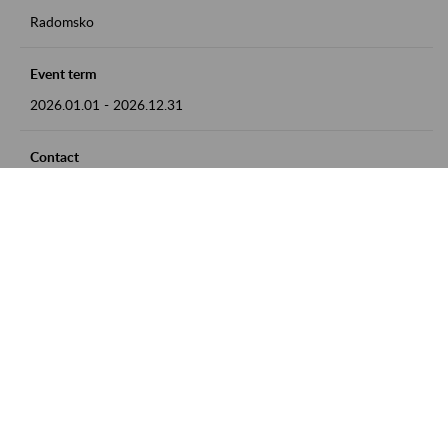
Radomsko
Event term
2026.01.01
-
2026.12.31
Contact
zgłoszenia przyjmujemy w godz. 8:00 - 15:00 pod numerem
telefonu 44 685 33 50
Zobacz także
Zaproś ZUS do siebie: Aktywni 50+