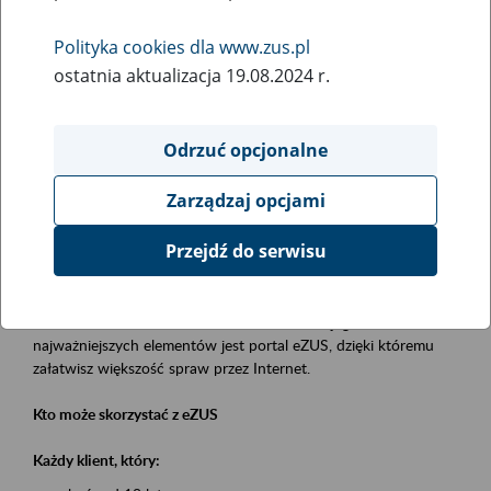
Polityka cookies dla www.zus.pl
Rodzaj wydarzenia
ostatnia aktualizacja 19.08.2024 r.
Szkolenia
Essential area
Odrzuć opcjonalne
obsługa klientów
Zarządzaj opcjami
Event description
Przejdź do serwisu
Platforma Usług Elektronicznych eZUS
to narzędzie, które ułatwia dostęp do usług świadczonych przez
Zakład Ubezpieczeń Społecznych. Jednym z jego
najważniejszych elementów jest portal eZUS, dzięki któremu
załatwisz większość spraw przez Internet.
Kto może skorzystać z eZUS
Każdy klient, który: