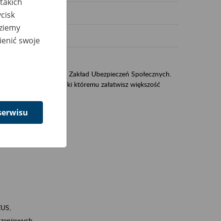
takich
cisk
dziemy
ienić swoje
sług świadczonych przez Zakład Ubezpieczeń Społecznych.
jest portal eZUS, dzięki któremu załatwisz większość
serwisu
ZUS,
zeniowych,