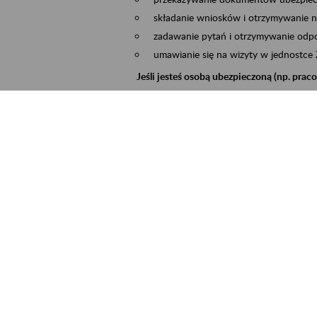
składanie wniosków i otrzymywanie n
zadawanie pytań i otrzymywanie odpo
umawianie się na wizyty w jednostce
Jeśli jesteś osobą ubezpieczoną (np. pra
możesz sprawdzić swoje dane zapisan
masz dostęp do informacji o stanie k
masz dostęp do informacji o wystawio
Jeśli jesteś płatnikiem składek (np. przeds
możesz skorzystać z aplikacji ePłatnik
ubezpieczeń, wypełnisz i przekażesz
ZUS,
możesz złożyć wniosek o wydanie zaśw
masz dostęp do zwolnień lekarskich 
Jeśli jesteś świadczeniobiorcą
masz dostęp m.in. do formularza PIT 
do formularza PIT 40A, czyli roczneg