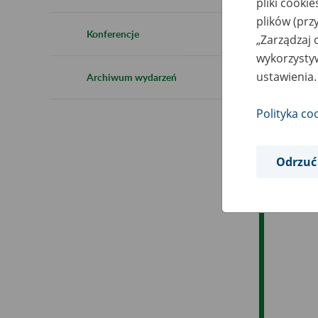
pliki cooki
Ro
plików (prz
Konferencje
„Zarządzaj 
Es
wykorzystyw
ustawienia.
Archiwum wydarzeń
Ev
Polityka co
Odrzuć