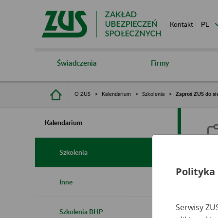
Kontakt
Świadczenia
Firmy
O ZUS
Kalendarium
Szkolenia
Zaproś ZUS do sie
Kalendarium
Szkolenia
Polityka
Z
Inne
s
Serwisy ZUS
Szkolenia BHP