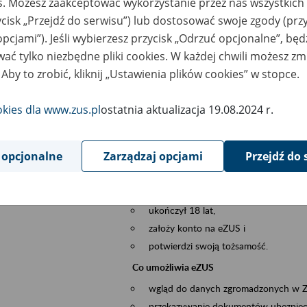
es. Możesz zaakceptować wykorzystanie przez nas wszystkich 
dzaj wydarzenia
Szkolenia
ycisk „Przejdź do serwisu”) lub dostosować swoje zgody (przy
opcjami”). Jeśli wybierzesz przycisk „Odrzuć opcjonalne”, bę
sential area
obsługa klientów
ać tylko niezbędne pliki cookies. W każdej chwili możesz zm
 Aby to zrobić, kliknij „Ustawienia plików cookies” w stopce.
ent description
Platforma Usług Elektronicznych eZUS
to narzędzie, które ułatwia dostęp do u
okies dla www.zus.pl
ostatnia aktualizacja 19.08.2024 r.
Jednym z jego najważniejszych elementów 
spraw przez Internet.
 opcjonalne
Zarządzaj opcjami
Przejdź do 
Kto może skorzystać z eZUS
Każdy klient, który:
ukończył 18 lat,
założy konto na eZUS i
potwierdzi swoją tożsamość.
Co umożliwia eZUS
wgląd do danych zgromadzonych w 
przekazywanie dokumentów ubezpiec