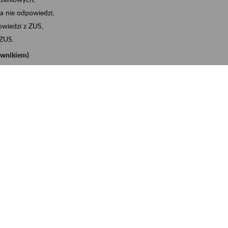
a nie odpowiedzi,
wiedzi z ZUS,
 ZUS.
cownikiem)
e na koncie w ZUS,
onta ubezpieczonego,
nych zwolnieniach lekarskich - e-ZLA
iębiorcą)
, za pomocą której m.in. zgłosisz pracownika do
 dokumenty rozliczeniowe z wykorzystaniem danych z bazy
iadczenia o niezaleganiu i odebrać go na eZUS,
swoich pracowników - e-ZLA
11A, czyli informacji o dochodach uzyskanych od ZUS lub
o obliczenia podatku przez ZUS,