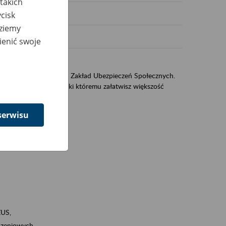
takich
cisk
dziemy
ienić swoje
sług świadczonych przez Zakład Ubezpieczeń Społecznych.
jest portal eZUS, dzięki któremu załatwisz większość
serwisu
ZUS,
zeniowych,