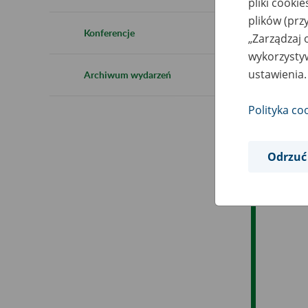
pliki cooki
Ro
plików (prz
Konferencje
„Zarządzaj 
Es
wykorzystyw
ustawienia.
Archiwum wydarzeń
Ev
Polityka co
Odrzuć