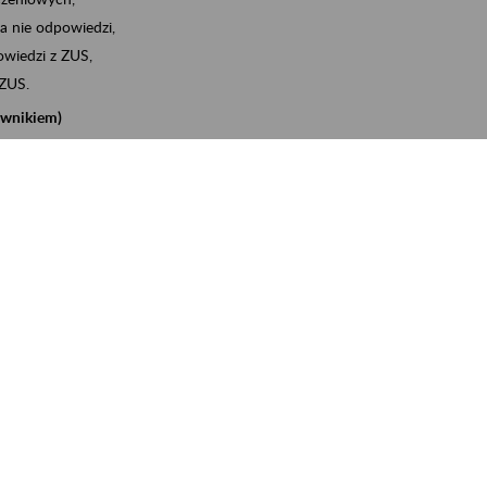
a nie odpowiedzi,
wiedzi z ZUS,
 ZUS.
cownikiem)
e na koncie w ZUS,
onta ubezpieczonego,
nych zwolnieniach lekarskich - e-ZLA
iębiorcą)
, za pomocą której m.in. zgłosisz pracownika do
 dokumenty rozliczeniowe z wykorzystaniem danych z bazy
iadczenia o niezaleganiu i odebrać go na eZUS,
swoich pracowników - e-ZLA
11A, czyli informacji o dochodach uzyskanych od ZUS lub
o obliczenia podatku przez ZUS,