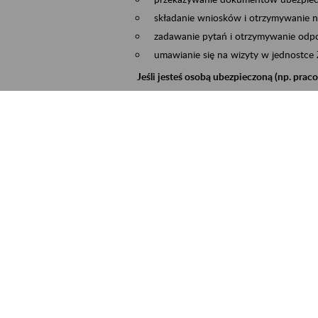
składanie wniosków i otrzymywanie n
zadawanie pytań i otrzymywanie odpo
umawianie się na wizyty w jednostce
Jeśli jesteś osobą ubezpieczoną (np. pra
możesz sprawdzić swoje dane zapisan
masz dostęp do informacji o stanie k
masz dostęp do informacji o wystawio
Jeśli jesteś płatnikiem składek (np. przeds
możesz skorzystać z aplikacji ePłatnik
ubezpieczeń, wypełnisz i przekażesz
ZUS,
możesz złożyć wniosek o wydanie zaśw
masz dostęp do zwolnień lekarskich 
Jeśli jesteś świadczeniobiorcą
masz dostęp m.in. do formularza PIT 
do formularza PIT 40A, czyli roczneg