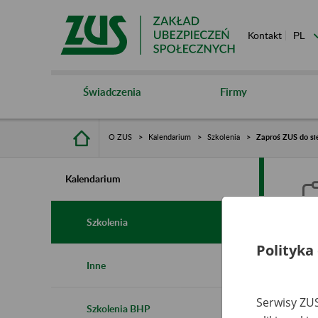
Kontakt
Świadczenia
Firmy
O ZUS
Kalendarium
Szkolenia
Zaproś ZUS do sie
Kalendarium
Szkolenia
Polityka
Z
Inne
s
Serwisy ZUS
Szkolenia BHP