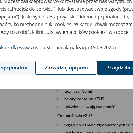
es. Możesz zaakceptować wykorzystanie przez nas wszystkich 
dzaj wydarzenia
Szkolenia
ycisk „Przejdź do serwisu”) lub dostosować swoje zgody (przy
opcjami”). Jeśli wybierzesz przycisk „Odrzuć opcjonalne”, bę
sential area
obsługa klientów
ać tylko niezbędne pliki cookies. W każdej chwili możesz zm
 Aby to zrobić, kliknij „Ustawienia plików cookies” w stopce.
ent description
Platforma Usług Elektronicznych eZUS
to narzędzie, które ułatwia dostęp do u
okies dla www.zus.pl
ostatnia aktualizacja 19.08.2024 r.
Jednym z jego najważniejszych elementów 
spraw przez Internet.
 opcjonalne
Zarządzaj opcjami
Przejdź do 
Kto może skorzystać z eZUS
Każdy klient, który:
ukończył 18 lat,
założy konto na eZUS i
potwierdzi swoją tożsamość.
Co umożliwia eZUS
wgląd do danych zgromadzonych w 
przekazywanie dokumentów ubezpiec