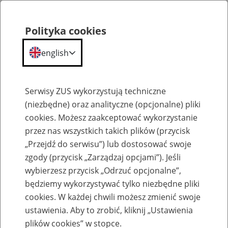
Polityka cookies
english
Menu
Search
Serwisy ZUS wykorzystują techniczne
(niezbędne) oraz analityczne (opcjonalne) pliki
cookies. Możesz zaakceptować wykorzystanie
Szkolenia
przez nas wszystkich takich plików (przycisk
„Przejdź do serwisu”) lub dostosować swoje
zgody (przycisk „Zarządzaj opcjami”). Jeśli
wybierzesz przycisk „Odrzuć opcjonalne”,
będziemy wykorzystywać tylko niezbędne pliki
cookies. W każdej chwili możesz zmienić swoje
Zaproś ZUS do siebie - zakładanie profili
ustawienia. Aby to zrobić, kliknij „Ustawienia
eZUS w siedzibie Twojej firmy
plików cookies” w stopce.