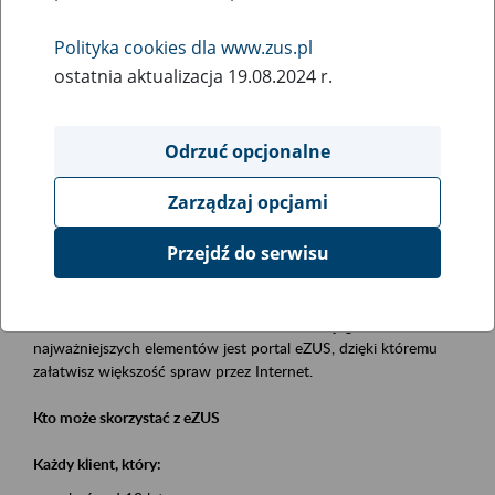
Polityka cookies dla www.zus.pl
Rodzaj wydarzenia
ostatnia aktualizacja 19.08.2024 r.
Szkolenia
Essential area
Odrzuć opcjonalne
obsługa klientów
Zarządzaj opcjami
Event description
Przejdź do serwisu
Platforma Usług Elektronicznych eZUS
to narzędzie, które ułatwia dostęp do usług świadczonych przez
Zakład Ubezpieczeń Społecznych. Jednym z jego
najważniejszych elementów jest portal eZUS, dzięki któremu
załatwisz większość spraw przez Internet.
Kto może skorzystać z eZUS
Każdy klient, który: