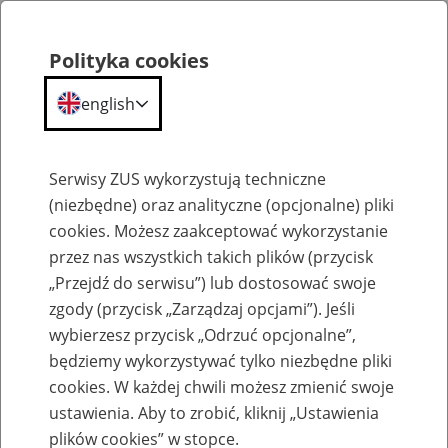
Polityka cookies
english
Menu
Search
Serwisy ZUS wykorzystują techniczne
(niezbędne) oraz analityczne (opcjonalne) pliki
cookies. Możesz zaakceptować wykorzystanie
Szkolenia
przez nas wszystkich takich plików (przycisk
„Przejdź do serwisu”) lub dostosować swoje
zgody (przycisk „Zarządzaj opcjami”). Jeśli
wybierzesz przycisk „Odrzuć opcjonalne”,
będziemy wykorzystywać tylko niezbędne pliki
cookies. W każdej chwili możesz zmienić swoje
Zaproś ZUS do siebie - zakładanie profili
ustawienia. Aby to zrobić, kliknij „Ustawienia
eZUS w siedzibie Twojej firmy
plików cookies” w stopce.