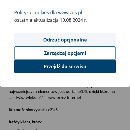
Polityka cookies dla www.zus.pl
Rodzaj wydarzenia
ostatnia aktualizacja 19.08.2024 r.
Szkolenia
Essential area
Odrzuć opcjonalne
obsługa klientów
Zarządzaj opcjami
Event description
Przejdź do serwisu
Platforma Usług Elektronicznych eZUS
to narzędzie, które ułatwia dostęp do usług świadczonych przez
Zakład Ubezpieczeń Społecznych. Jednym z jego
najważniejszych elementów jest portal eZUS, dzięki któremu
załatwisz większość spraw przez Internet.
Kto może skorzystać z eZUS
Każdy klient, który: