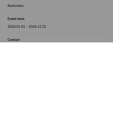
Radomsko
Event term
2026.01.01
-
2026.12.31
Contact
zgłoszenia przyjmujemy w godz. 8:00 - 15:00 pod numerem
telefonu 44 685 33 50
Zobacz także
Zaproś ZUS do siebie: Aktywni 50+