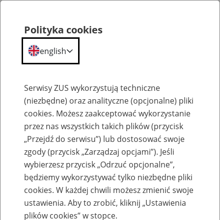
Polityka cookies
english
Menu
Search
Serwisy ZUS wykorzystują techniczne
(niezbędne) oraz analityczne (opcjonalne) pliki
cookies. Możesz zaakceptować wykorzystanie
Szkolenia
przez nas wszystkich takich plików (przycisk
„Przejdź do serwisu”) lub dostosować swoje
zgody (przycisk „Zarządzaj opcjami”). Jeśli
wybierzesz przycisk „Odrzuć opcjonalne”,
będziemy wykorzystywać tylko niezbędne pliki
cookies. W każdej chwili możesz zmienić swoje
Zaproś ZUS do siebie - zakładanie profili
ustawienia. Aby to zrobić, kliknij „Ustawienia
eZUS w siedzibie Twojej firmy
plików cookies” w stopce.