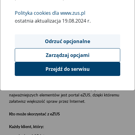
Polityka cookies dla www.zus.pl
Rodzaj wydarzenia
ostatnia aktualizacja 19.08.2024 r.
Szkolenia
Essential area
Odrzuć opcjonalne
obsługa klientów
Zarządzaj opcjami
Event description
Przejdź do serwisu
Platforma Usług Elektronicznych eZUS
to narzędzie, które ułatwia dostęp do usług świadczonych przez
Zakład Ubezpieczeń Społecznych. Jednym z jego
najważniejszych elementów jest portal eZUS, dzięki któremu
załatwisz większość spraw przez Internet.
Kto może skorzystać z eZUS
Każdy klient, który: