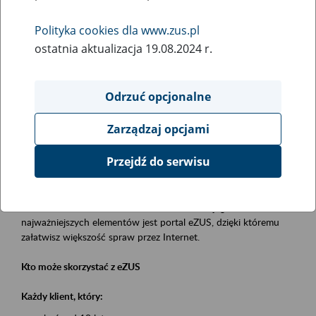
Polityka cookies dla www.zus.pl
Rodzaj wydarzenia
ostatnia aktualizacja 19.08.2024 r.
Szkolenia
Essential area
Odrzuć opcjonalne
obsługa klientów
Zarządzaj opcjami
Event description
Przejdź do serwisu
Platforma Usług Elektronicznych eZUS
to narzędzie, które ułatwia dostęp do usług świadczonych przez
Zakład Ubezpieczeń Społecznych. Jednym z jego
najważniejszych elementów jest portal eZUS, dzięki któremu
załatwisz większość spraw przez Internet.
Kto może skorzystać z eZUS
Każdy klient, który: