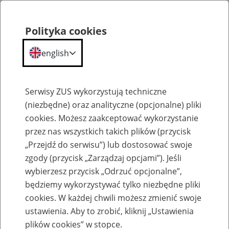
Polityka cookies
english
Menu
Search
Serwisy ZUS wykorzystują techniczne
(niezbędne) oraz analityczne (opcjonalne) pliki
cookies. Możesz zaakceptować wykorzystanie
Szkolenia
przez nas wszystkich takich plików (przycisk
„Przejdź do serwisu”) lub dostosować swoje
zgody (przycisk „Zarządzaj opcjami”). Jeśli
wybierzesz przycisk „Odrzuć opcjonalne”,
będziemy wykorzystywać tylko niezbędne pliki
cookies. W każdej chwili możesz zmienić swoje
Zaproś ZUS do siebie - zakładanie profili
ustawienia. Aby to zrobić, kliknij „Ustawienia
eZUS w siedzibie Twojej firmy
plików cookies” w stopce.