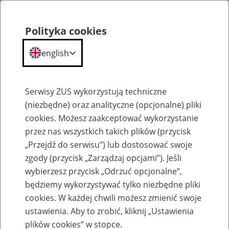
Polityka cookies
english
Menu
Search
Serwisy ZUS wykorzystują techniczne
(niezbędne) oraz analityczne (opcjonalne) pliki
cookies. Możesz zaakceptować wykorzystanie
Szkolenia
przez nas wszystkich takich plików (przycisk
„Przejdź do serwisu”) lub dostosować swoje
zgody (przycisk „Zarządzaj opcjami”). Jeśli
wybierzesz przycisk „Odrzuć opcjonalne”,
będziemy wykorzystywać tylko niezbędne pliki
cookies. W każdej chwili możesz zmienić swoje
Zaproś ZUS do siebie - zakładanie profili
ustawienia. Aby to zrobić, kliknij „Ustawienia
eZUS w siedzibie Twojej firmy
plików cookies” w stopce.