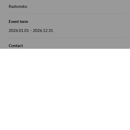
Radomsko
Event term
2026.01.01
-
2026.12.31
Contact
zgłoszenia przyjmujemy w godz. 8:00 - 15:00 pod numerem
telefonu 44 685 33 50
Zobacz także
Zaproś ZUS do siebie: Aktywni 50+