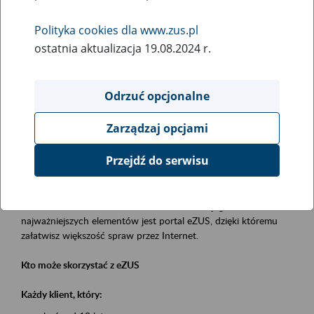
Polityka cookies dla www.zus.pl
Rodzaj wydarzenia
ostatnia aktualizacja 19.08.2024 r.
Szkolenia
Essential area
Odrzuć opcjonalne
obsługa klientów
Zarządzaj opcjami
Event description
Przejdź do serwisu
Platforma Usług Elektronicznych eZUS
to narzędzie, które ułatwia dostęp do usług świadczonych przez
Zakład Ubezpieczeń Społecznych. Jednym z jego
najważniejszych elementów jest portal eZUS, dzięki któremu
załatwisz większość spraw przez Internet.
Kto może skorzystać z eZUS
Każdy klient, który: