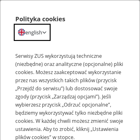
Polityka cookies
english
Menu
Search
Serwisy ZUS wykorzystują techniczne
(niezbędne) oraz analityczne (opcjonalne) pliki
cookies. Możesz zaakceptować wykorzystanie
Szkolenia
przez nas wszystkich takich plików (przycisk
„Przejdź do serwisu”) lub dostosować swoje
zgody (przycisk „Zarządzaj opcjami”). Jeśli
wybierzesz przycisk „Odrzuć opcjonalne”,
będziemy wykorzystywać tylko niezbędne pliki
cookies. W każdej chwili możesz zmienić swoje
Zaproś ZUS do siebie - zakładanie profili
ustawienia. Aby to zrobić, kliknij „Ustawienia
eZUS w siedzibie Twojej firmy
plików cookies” w stopce.