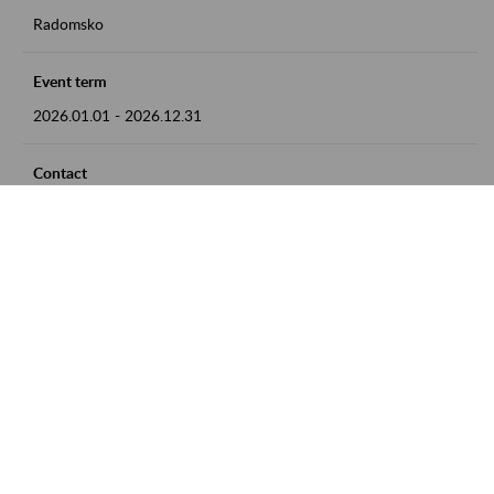
Radomsko
Event term
2026.01.01
-
2026.12.31
Contact
zgłoszenia przyjmujemy w godz. 8:00 - 15:00 pod numerem
telefonu 44 685 33 50
Zobacz także
Zaproś ZUS do siebie: Aktywni 50+