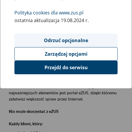
Polityka cookies dla www.zus.pl
Rodzaj wydarzenia
ostatnia aktualizacja 19.08.2024 r.
Szkolenia
Essential area
Odrzuć opcjonalne
obsługa klientów
Zarządzaj opcjami
Event description
Przejdź do serwisu
Platforma Usług Elektronicznych eZUS
to narzędzie, które ułatwia dostęp do usług świadczonych przez
Zakład Ubezpieczeń Społecznych. Jednym z jego
najważniejszych elementów jest portal eZUS, dzięki któremu
załatwisz większość spraw przez Internet.
Kto może skorzystać z eZUS
Każdy klient, który: